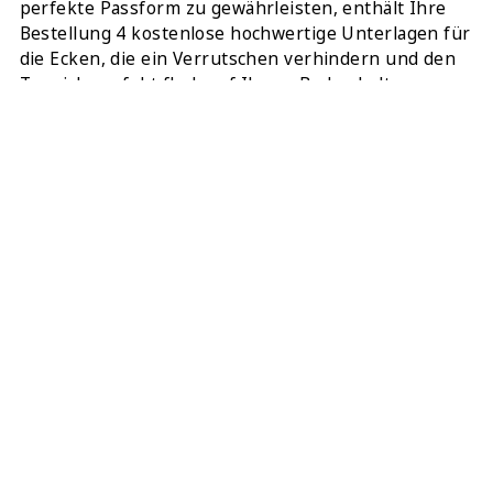
perfekte Passform zu gewährleisten, enthält Ihre
Bestellung 4 kostenlose hochwertige Unterlagen für
die Ecken, die ein Verrutschen verhindern und den
Teppich perfekt flach auf Ihrem Boden halten.
Dieser 286 x 185 cm Teppich ist eine anspruchsvolle
Wahl für alle, die ein einzigartiges Stück Geschichte
mit moderner Widerstandsfähigkeit suchen.
TEILEN:
DIESEN TEPPICH ONLINE KAUFEN