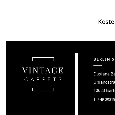
Koste
BERLIN 
Duxiana Be
Uhlandstr
10623 Berl
T: +49 3031