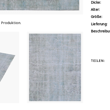
Dicke:
Alter:
Größe:
 Produktion.
Lieferung:
Beschreibu
TEILEN: