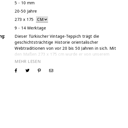
5 - 10 mm
20-50 Jahre
273
x
175
9 - 14 Werktage
ng:
Dieser Türkischer Vintage-Teppich trägt die
geschichtsträchtige Historie orientalischer
Webtraditionen von vor 20 bis 50 Jahren in sich. Mit
den Maßen 273 x 175 cm wurde er von unserem
engagierten Boutique-Team handverlesen und
zurückgewonnen, um den Anforderungen moderner
Architekturräume gerecht zu werden. Durch das
Rasieren des Wollflors und das Anwenden eines
speziellen handwerklichen Stonewash-Verfahrens
haben wir eine flache Textur geschaffen, die sich
zeitgemäß anfühlt, während die legendäre
Haltbarkeit eines traditionellen handgeknüpften
Teppichs erhalten bleibt. Als Boutique-Galerie mit
über 30.000 verkauften Teppichen und einer 5-
Sterne-Trustpilot-Bewertung ist Transparenz
unsere Priorität. Wir stellen ein spezielles Video von