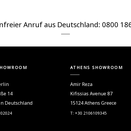
nfreier Anruf aus Deutschland:
0800 18
SHOWROOM
ATHENS SHOWROOM
rlin
Amir Reza
aße 14
Kifissias Avenue 87
in Deutschland
15124 Athens Greece
802024
T: +30 2106109345