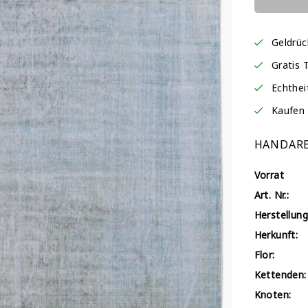
Geldrü
Gratis 
Echthei
Kaufen 
HANDARB
Vorrat
Art. Nr.:
Herstellung
Herkunft:
Flor:
Kettenden:
Knoten: