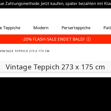
e Zahlungsmethode: Jetzt kaufen, später bezahlen mit Kla
sätzlich 5% sparen — Wählen Sie Ihre Rückgabebedingun
e Teppiche
Modern
Perserteppiche
Pat
-20% FLASH-SALE ENDET BALD!
VINTAGE TEPPICH 273 X 175 CM
Vintage Teppich
273 x 175 cm