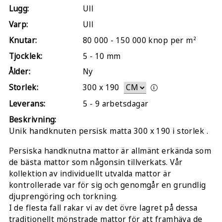
Lugg:
Ull
Varp:
Ull
Knutar:
80 000 - 150 000 knop per m²
Tjocklek:
5 - 10 mm
Ålder:
Ny
Storlek:
300
x
190
Leverans:
5 - 9 arbetsdagar
Beskrivning:
Unik handknuten persisk matta 300 x 190 i storlek .
Persiska handknutna mattor är allmänt erkända som
de bästa mattor som någonsin tillverkats. Vår
kollektion av individuellt utvalda mattor är
kontrollerade var för sig och genomgår en grundlig
djuprengöring och torkning.
I de flesta fall rakar vi av det övre lagret på dessa
traditionellt mönstrade mattor för att framhäva de