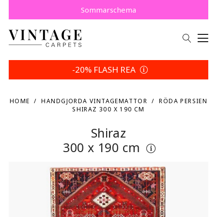
Köp nu, betala senare med Klarna.
Spara 5 % | Dina returvillkor
Sommarschema
-20% FLASH REA
HOME
HANDGJORDA VINTAGEMATTOR
RÖDA PERSIEN
SHIRAZ 300 X 190 CM
Shiraz
300 x 190 cm