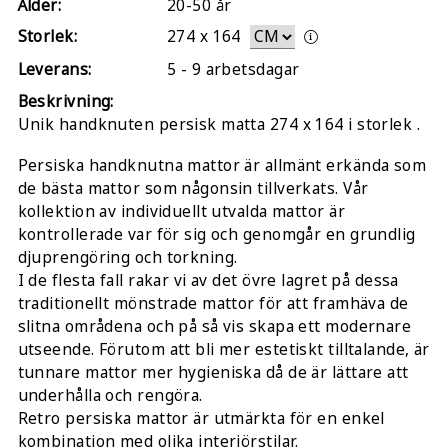
Ålder:
20-50 år
Storlek:
274
x
164
Leverans:
5 - 9 arbetsdagar
Beskrivning:
Unik handknuten persisk matta 274 x 164 i storlek .
Persiska handknutna mattor är allmänt erkända som
de bästa mattor som någonsin tillverkats. Vår
kollektion av individuellt utvalda mattor är
kontrollerade var för sig och genomgår en grundlig
djuprengöring och torkning.
I de flesta fall rakar vi av det övre lagret på dessa
traditionellt mönstrade mattor för att framhäva de
slitna områdena och på så vis skapa ett modernare
utseende. Förutom att bli mer estetiskt tilltalande, är
tunnare mattor mer hygieniska då de är lättare att
underhålla och rengöra.
Retro persiska mattor är utmärkta för en enkel
kombination med olika interiörstilar.