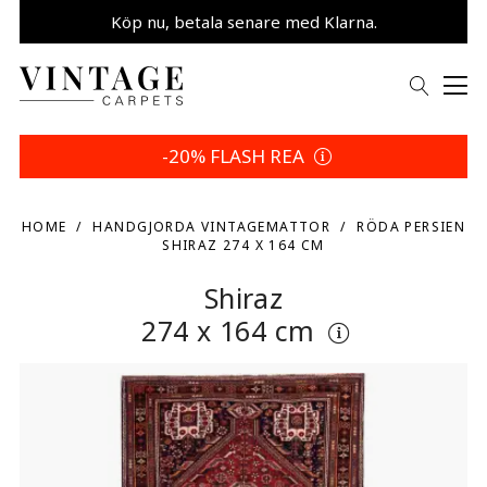
Köp nu, betala senare med Klarna.
Spara 5 % | Dina returvillkor
-20% FLASH REA
HOME
HANDGJORDA VINTAGEMATTOR
RÖDA PERSIEN
SHIRAZ 274 X 164 CM
Shiraz
274 x 164 cm