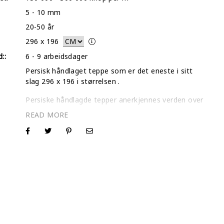
5 - 10 mm
20-50 år
296
x
196
::
6 - 9 arbeidsdager
Persisk håndlaget teppe som er det eneste i sitt
slag 296 x 196 i størrelsen .
Persiske håndlagde tepper anerkjennes verden over
som de beste teppene som noensinne er
produsert. Vårt utvalg av individuelt utvalgte tepper
inspiseres en etter en og gjennomgår en intens dyp
vask- og tørkeprosess.
I de fleste tilfeller barberer vi bort det øverste
laget på disse tradisjonelle mønsterteppene for å
fremheve de slitte områdene og gi teppene et mer
moderne utseende. I tillegg til å være estetisk
vakrere, er tynnere tepper mer hygieniske siden de
er lettere å vedlikeholde og holde rene.
Persiske retrotepper er et perfekt valg og