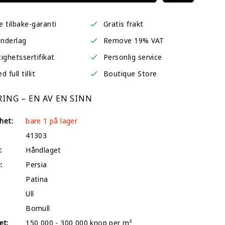
 tilbake-garanti
Gratis frakt
underlag
Remove 19% VAT
ighetssertifikat
Personlig service
 full tillit
Boutique Store
ING – EN AV EN SINN
het:
bare 1 på lager
41303
:
Håndlaget
:
Persia
Patina
Ull
Bomull
et:
150 000 - 300 000 knop per m²