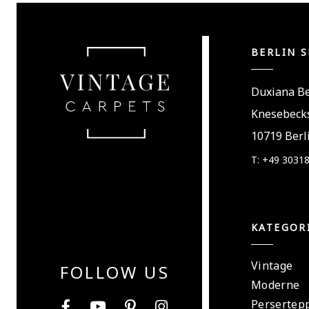
BERLIN 
Duxiana Be
Knesebecks
10719 Berl
T: +49 3031
KATEGOR
Vintage
FOLLOW US
Moderne
Persertep