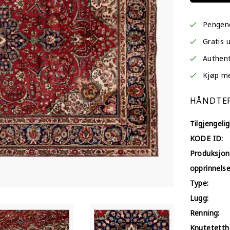
Pengene
Gratis 
Authent
Kjøp med
HÅNDTER
Tilgjengelig
KODE ID:
Produksjon
opprinnelse
Type:
Lugg:
Renning:
Knutetetth