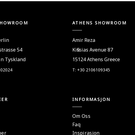
SHOWROOM
ATHENS SHOWROOM
rlin
Amir Reza
trasse 54
Kifissias Avenue 87
in Tyskland
15124 Athens Greece
802024
T: +30 2106109345
IER
INFORMASJON
Om Oss
Faq
per
Inspirasjon