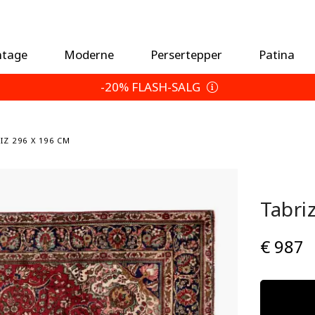
ntage
Moderne
Persertepper
Patina
-20% FLASH-SALG
IZ 296 X 196 CM
Tabri
€ 987