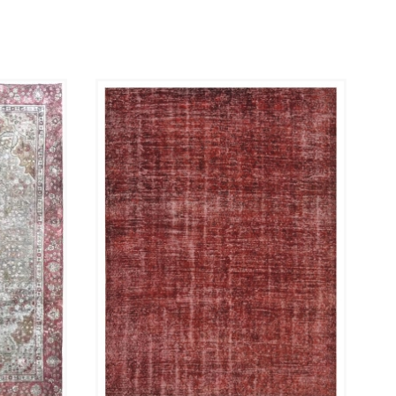
kombineres enkelt med alle stiler innen
interiørdesign.
Se gjerne videoen av dette teppet for mer
informasjon. Kontakt oss gjerne hvis du har
ytterligere spørsmål.