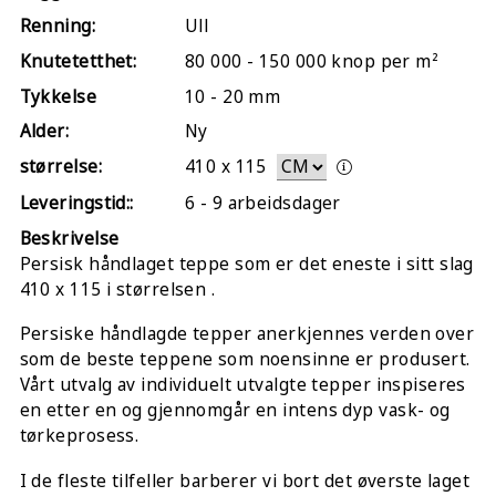
Renning:
Ull
Knutetetthet:
80 000 - 150 000 knop per m²
Tykkelse
10 - 20 mm
Alder:
Ny
størrelse:
410
x
115
Leveringstid::
6 - 9 arbeidsdager
Beskrivelse
Persisk håndlaget teppe som er det eneste i sitt slag
410 x 115 i størrelsen .
Persiske håndlagde tepper anerkjennes verden over
som de beste teppene som noensinne er produsert.
Vårt utvalg av individuelt utvalgte tepper inspiseres
en etter en og gjennomgår en intens dyp vask- og
tørkeprosess.
I de fleste tilfeller barberer vi bort det øverste laget