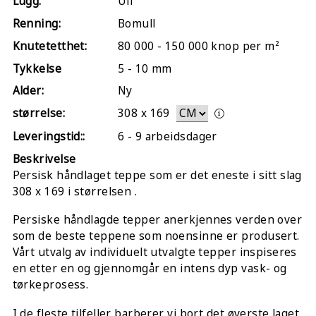
Lugg:
Ull
Renning:
Bomull
Knutetetthet:
80 000 - 150 000 knop per m²
Tykkelse
5 - 10 mm
Alder:
Ny
størrelse:
308
x
169
Leveringstid::
6 - 9 arbeidsdager
Beskrivelse
Persisk håndlaget teppe som er det eneste i sitt slag
308 x 169 i størrelsen .
Persiske håndlagde tepper anerkjennes verden over
som de beste teppene som noensinne er produsert.
Vårt utvalg av individuelt utvalgte tepper inspiseres
en etter en og gjennomgår en intens dyp vask- og
tørkeprosess.
I de fleste tilfeller barberer vi bort det øverste laget