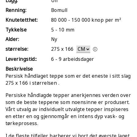
Lugg:
Ull
Renning:
Bomull
Knutetetthet:
80 000 - 150 000 knop per m²
Tykkelse
5 - 10 mm
Alder:
Ny
størrelse:
275
x
166
Leveringstid::
6 - 9 arbeidsdager
Beskrivelse
Persisk håndlaget teppe som er det eneste i sitt slag
275 x 166 i størrelsen .
Persiske håndlagde tepper anerkjennes verden over
som de beste teppene som noensinne er produsert.
Vårt utvalg av individuelt utvalgte tepper inspiseres
en etter en og gjennomgår en intens dyp vask- og
tørkeprosess.
I de fleste tilfeller barberer vi bort det øverste laget