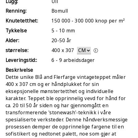
Lugg:
Ull
Renning:
Bomull
Knutetetthet:
150 000 - 300 000 knop per m²
Tykkelse
5 - 10 mm
Alder:
20-50 år
størrelse:
400
x
307
Leveringstid::
6 - 9 arbeidsdager
Beskrivelse
Dette unike Blå and Flerfarge vintageteppet måler
400 x 307 cm og er håndplukket for sin
eksepsjonelle mønstertetthet og individuelle
karakter. Teppet ble opprinnelig vevd for hånd for
ca. 20 til 50 år siden og har gjennomgått en
transformerende 'stonewash'-teknikk i våre
spesialiserte verksteder. Denne håndverksmessige
prosessen demper de opprinnelige fargene til en
sofistikert og nedtonet palett, noe som gjør at