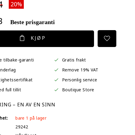
4
20%
3
Beste prisgaranti
KJØP
 tilbake-garanti
Gratis frakt
underlag
Remove 19% VAT
ighetssertifikat
Personlig service
 full tillit
Boutique Store
ING – EN AV EN SINN
het:
bare 1 på lager
29242