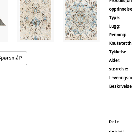
Produksjon
opprinnelse
Type:
Lugg:
Renning:
Knutetetth
Tykkelse
Spørsmål?
Alder:
størrelse:
Leveringstid
Beskrivelse
Dele
denne: