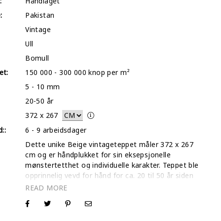
:
Håndlaget
:
Pakistan
Vintage
Ull
Bomull
et:
150 000 - 300 000 knop per m²
5 - 10 mm
20-50 år
372
x
267
::
6 - 9 arbeidsdager
Dette unike Beige vintageteppet måler 372 x 267
cm og er håndplukket for sin eksepsjonelle
mønstertetthet og individuelle karakter. Teppet ble
opprinnelig vevd for hånd for ca. 20 til 50 år siden
og har gjennomgått en transformerende
'stonewash'-teknikk i våre spesialiserte verksteder.
Denne håndverksmessige prosessen demper de
opprinnelige fargene til en sofistikert og nedtonet