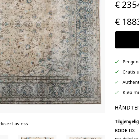
€ 235
€ 188
Pengene
Gratis 
Authent
Kjøp med
HÅNDTER
Tilgjengelig
dusert av oss
KODE ID: