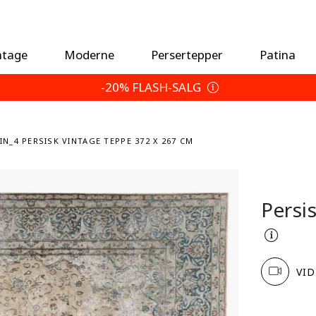
ntage
Moderne
Persertepper
Patina
-20% FLASH-SALG
IN_4 PERSISK VINTAGE TEPPE 372 X 267 CM
Persi
VID