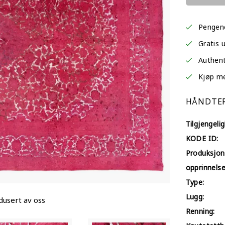
Pengene
Gratis 
Authent
Kjøp med
HÅNDTER
Tilgjengelig
KODE ID:
Produksjon
opprinnelse
Type:
Lugg:
dusert av oss
Renning: