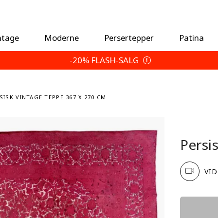
ntage
Moderne
Persertepper
Patina
-20% FLASH-SALG
RSISK VINTAGE TEPPE 367 X 270 CM
Persi
VID