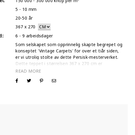
et:
150 000 - 300 000 knop per m²
5 - 10 mm
20-50 år
367
x
270
::
6 - 9 arbeidsdager
Som selskapet som opprinnelig skapte begrepet og
konseptet 'Vintage Carpets' for over et tiår siden,
er vi utrolig stolte av dette Persisk-mesterverket.
Dette teppet i størrelsen 367 x 270 cm er
håndknyttet for mellom 20 og 50 år siden og ble
valgt ut av våre grunnleggere for sin unike karakter
og strukturelle integritet. Som de første i bransjen
til å tenke nytt om tradisjonelle persiske tepper for
moderne interiør, har vi perfeksjonert våre
håndverksmessige klippe- og stonewash-teknikker.
Dette sikrer at hvert Lilla-teppe vi produserer —
som dette — beholder en sofistikert, lavprofilert
tekstur samtidig som arven fra den opprinnelige
vevingen bevares. Med over 30 000 tepper solgt på
nett og en konstant 5-stjerners Trustpilot-score,