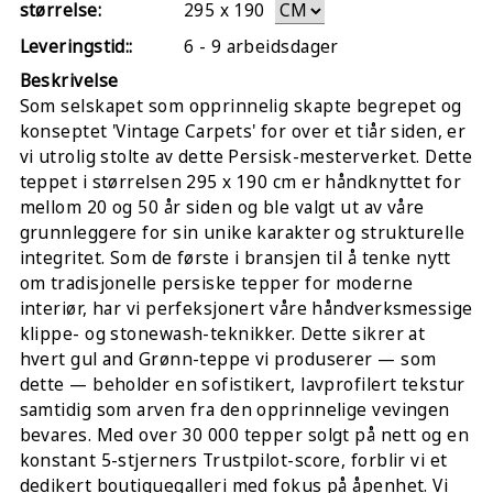
størrelse:
295
x
190
Leveringstid::
6 - 9 arbeidsdager
Beskrivelse
Som selskapet som opprinnelig skapte begrepet og
konseptet 'Vintage Carpets' for over et tiår siden, er
vi utrolig stolte av dette Persisk-mesterverket. Dette
teppet i størrelsen 295 x 190 cm er håndknyttet for
mellom 20 og 50 år siden og ble valgt ut av våre
grunnleggere for sin unike karakter og strukturelle
integritet. Som de første i bransjen til å tenke nytt
om tradisjonelle persiske tepper for moderne
interiør, har vi perfeksjonert våre håndverksmessige
klippe- og stonewash-teknikker. Dette sikrer at
hvert gul and Grønn-teppe vi produserer — som
dette — beholder en sofistikert, lavprofilert tekstur
samtidig som arven fra den opprinnelige vevingen
bevares. Med over 30 000 tepper solgt på nett og en
konstant 5-stjerners Trustpilot-score, forblir vi et
dedikert boutiquegalleri med fokus på åpenhet. Vi