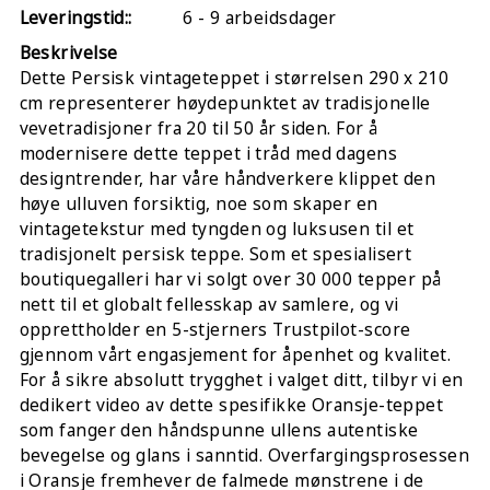
Leveringstid::
6 - 9 arbeidsdager
Beskrivelse
Dette Persisk vintageteppet i størrelsen 290 x 210
cm representerer høydepunktet av tradisjonelle
vevetradisjoner fra 20 til 50 år siden. For å
modernisere dette teppet i tråd med dagens
designtrender, har våre håndverkere klippet den
høye ulluven forsiktig, noe som skaper en
vintagetekstur med tyngden og luksusen til et
tradisjonelt persisk teppe. Som et spesialisert
boutiquegalleri har vi solgt over 30 000 tepper på
nett til et globalt fellesskap av samlere, og vi
opprettholder en 5-stjerners Trustpilot-score
gjennom vårt engasjement for åpenhet og kvalitet.
For å sikre absolutt trygghet i valget ditt, tilbyr vi en
dedikert video av dette spesifikke Oransje-teppet
som fanger den håndspunne ullens autentiske
bevegelse og glans i sanntid. Overfargingsprosessen
i Oransje fremhever de falmede mønstrene i de