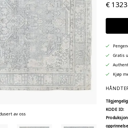
€ 1323
Pengene
Gratis 
Authent
Kjøp med
HÅNDTER
Tilgjengelig
KODE ID:
dusert av oss
Produksjon
opprinnelse