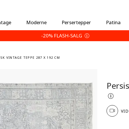
ntage
Moderne
Persertepper
Patina
-20% FLASH-SALG
ISK VINTAGE TEPPE 287 X 192 CM
Persi
VID