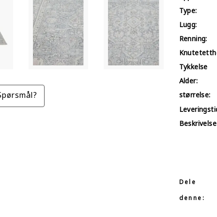
Type:
Lugg:
Renning:
Knutetetth
Tykkelse
Alder:
Spørsmål?
størrelse:
Leveringstid
Beskrivelse
Dele
denne: