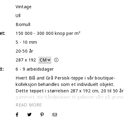
Vintage
Ull
Bomull
et:
150 000 - 300 000 knop per m²
5 - 10 mm
20-50 år
287
x
192
::
6 - 9 arbeidsdager
Hvert Blå and Grå Persisk-teppe i vår boutique-
kolleksjon behandles som et individuelt objekt.
Dette teppet i størrelsen 287 x 192 cm, 20 til 50 år
gammelt, ble håndplukket til galleriet vårt på grunn
av sin symmetriske balanse og eksepsjonelle
strukturelle integritet. Vårt interne team har
bearbeidet ullagene grundig for å skape en
lavprofilert 'shabby-chic' finish som er lett å
vedlikeholde. Denne Blå and Grå-finishen gjør det
til et allsidig valg for entusiaster av moderne