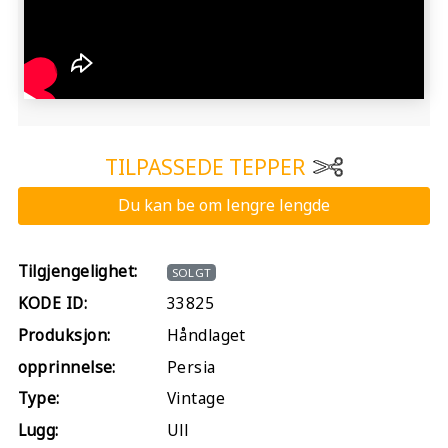
TILPASSEDE TEPPER
Du kan be om lengre lengde
Tilgjengelighet:
SOLGT
KODE ID:
33825
Produksjon:
Håndlaget
opprinnelse:
Persia
Type:
Vintage
Lugg:
Ull