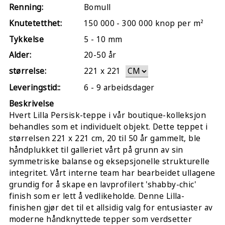
Renning:
Bomull
Knutetetthet:
150 000 - 300 000 knop per m²
Tykkelse
5 - 10 mm
Alder:
20-50 år
størrelse:
221
x
221
Leveringstid::
6 - 9 arbeidsdager
Beskrivelse
Hvert Lilla Persisk-teppe i vår boutique-kolleksjon
behandles som et individuelt objekt. Dette teppet i
størrelsen 221 x 221 cm, 20 til 50 år gammelt, ble
håndplukket til galleriet vårt på grunn av sin
symmetriske balanse og eksepsjonelle strukturelle
integritet. Vårt interne team har bearbeidet ullagene
grundig for å skape en lavprofilert 'shabby-chic'
finish som er lett å vedlikeholde. Denne Lilla-
finishen gjør det til et allsidig valg for entusiaster av
moderne håndknyttede tepper som verdsetter