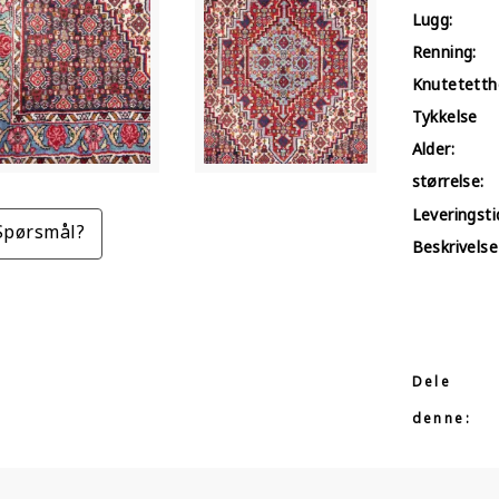
Lugg:
Renning:
Knutetetth
Tykkelse
Alder:
størrelse:
Leveringstid
Spørsmål?
Beskrivelse
Dele
denne: