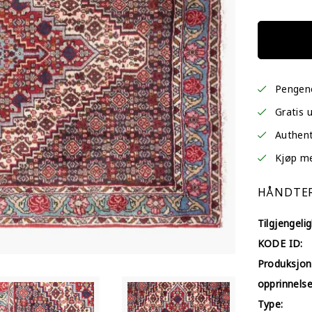
Pengene
Gratis 
Authent
Kjøp med
HÅNDTER
Tilgjengelig
KODE ID:
Produksjon
opprinnelse
Type: