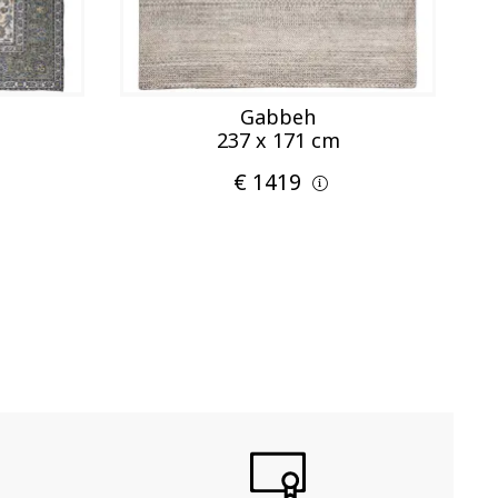
Gabbeh
237 x 171 cm
€ 1419