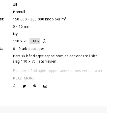
Ull
Bomull
et:
150 000 - 300 000 knop per m²
5 - 10 mm
Ny
110
x
76
::
6 - 9 arbeidsdager
Persisk håndlaget teppe som er det eneste i sitt
slag 110 x 76 i størrelsen .
Persiske håndlagde tepper anerkjennes verden over
som de beste teppene som noensinne er
produsert. Vårt utvalg av individuelt utvalgte tepper
inspiseres en etter en og gjennomgår en intens dyp
vask- og tørkeprosess.
I de fleste tilfeller barberer vi bort det øverste
laget på disse tradisjonelle mønsterteppene for å
fremheve de slitte områdene og gi teppene et mer