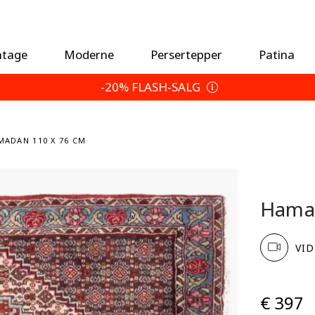
ntage
Moderne
Persertepper
Patina
-20% FLASH-SALG
MADAN 110 X 76 CM
Hama
VID
€ 397