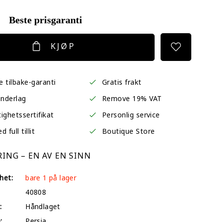
Beste prisgaranti
KJØP
 tilbake-garanti
Gratis frakt
underlag
Remove 19% VAT
ighetssertifikat
Personlig service
 full tillit
Boutique Store
ING – EN AV EN SINN
het:
bare 1 på lager
40808
:
Håndlaget
:
Persia