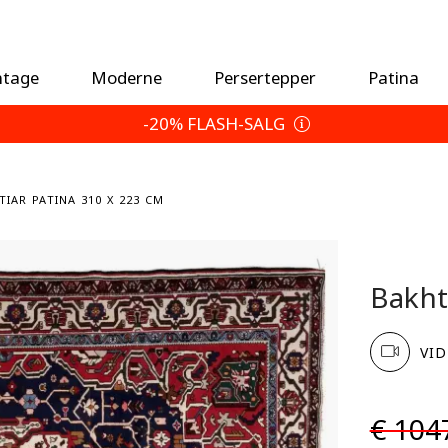
ntage
Moderne
Persertepper
Patina
-20% FLASH-SALG
TIAR PATINA 310 X 223 CM
Bakht
VID
€ 104