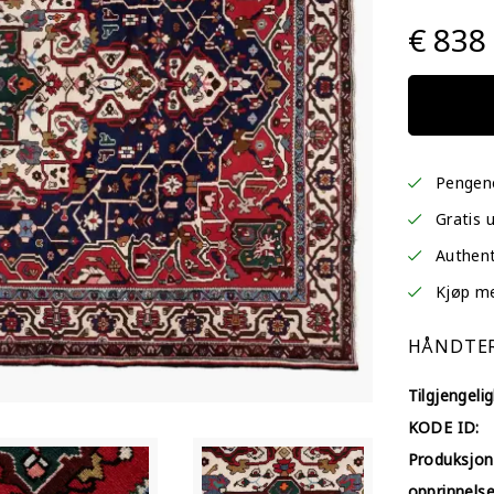
€ 838
Pengene
Gratis 
Authent
Kjøp med
HÅNDTER
Tilgjengelig
KODE ID:
Produksjon
opprinnelse