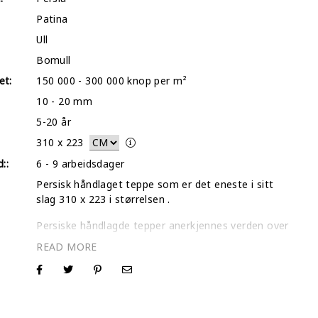
Patina
Ull
Bomull
et:
150 000 - 300 000 knop per m²
10 - 20 mm
5-20 år
310
x
223
::
6 - 9 arbeidsdager
Persisk håndlaget teppe som er det eneste i sitt
slag 310 x 223 i størrelsen .
Persiske håndlagde tepper anerkjennes verden over
som de beste teppene som noensinne er
produsert. Vårt utvalg av individuelt utvalgte tepper
inspiseres en etter en og gjennomgår en intens dyp
vask- og tørkeprosess.
I de fleste tilfeller barberer vi bort det øverste