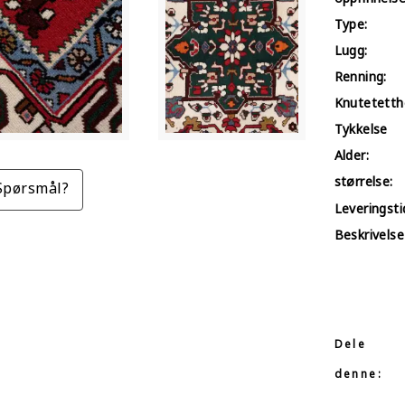
Type:
Lugg:
Renning:
Knutetetth
Tykkelse
Alder:
størrelse:
Spørsmål?
Leveringstid
Beskrivelse
Dele
denne: