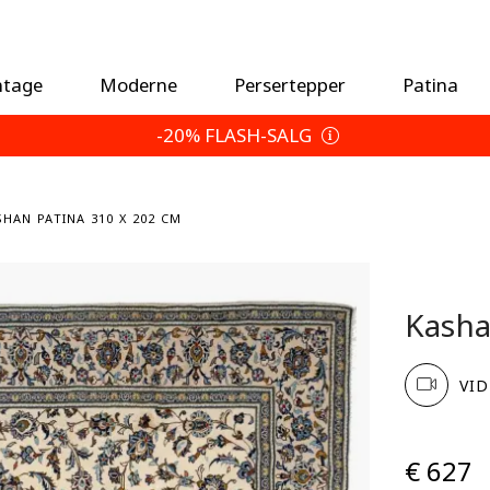
ntage
Moderne
Persertepper
Patina
-20% FLASH-SALG
SHAN PATINA 310 X 202 CM
Kasha
VID
€ 627