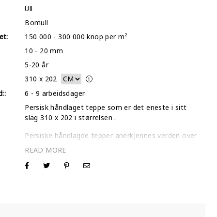
Ull
Bomull
et:
150 000 - 300 000 knop per m²
10 - 20 mm
5-20 år
310
x
202
::
6 - 9 arbeidsdager
Persisk håndlaget teppe som er det eneste i sitt
slag 310 x 202 i størrelsen .
Persiske håndlagde tepper anerkjennes verden over
som de beste teppene som noensinne er
produsert. Vårt utvalg av individuelt utvalgte tepper
inspiseres en etter en og gjennomgår en intens dyp
vask- og tørkeprosess.
I de fleste tilfeller barberer vi bort det øverste
laget på disse tradisjonelle mønsterteppene for å
fremheve de slitte områdene og gi teppene et mer