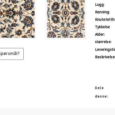
Lugg:
Renning:
Knutetetth
Tykkelse
Alder:
størrelse:
Leveringstid
Spørsmål?
Beskrivelse
Dele
denne: