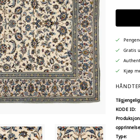
Pengene
Gratis 
Authent
Kjøp med
HÅNDTER
Tilgjengelig
KODE ID:
Produksjon
opprinnelse
Type: