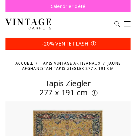
Payez plus tard avec Klarna.
Promo -5% | Votre choix
Calendrier d'été
-20% VENTE FLASH
ACCUEIL
TAPIS VINTAGE ARTISANAUX
JAUNE
AFGHANISTAN TAPIS ZIEGLER 277 X 191 CM
Tapis Ziegler
277 x 191 cm