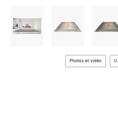
Photos et vidéo
U