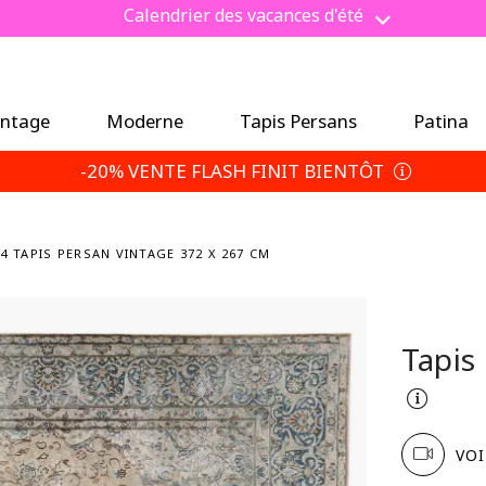
conomisez 5 % de plus — Choisissez vos conditions de reto
intage
Moderne
Tapis Persans
Patina
-20% VENTE FLASH FINIT BIENTÔT
4 TAPIS PERSAN VINTAGE 372 X 267 CM
Tapis
VOI