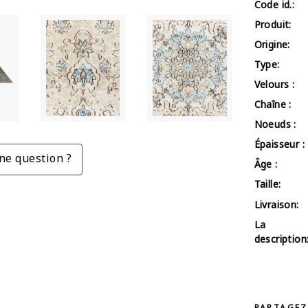
Code id.:
Produit:
Origine:
Type:
Velours :
Chaîne :
Noeuds :
Épaisseur :
ne question ?
Âge :
Taille:
Livraison:
La
description
PARTAGEZ