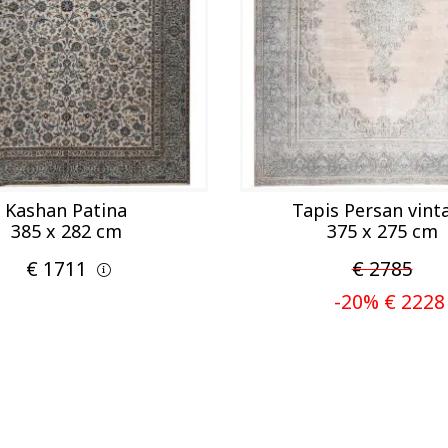
Kashan Patina
Tapis Persan vint
385 x 282 cm
375 x 275 cm
€ 1711
€ 2785
-20% € 2228