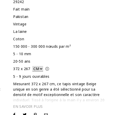
29242
Fait main
Pakistan
Vintage
La laine
Coton
150 000 - 300 000 nœuds par m²
5 - 10 mm
20-50 ans
372
x
267
5 - 9 jours ouvrables
Mesurant 372 x 267 cm, ce tapis vintage Beige
:
unique en son genre a été sélectionné pour sa
densité de motif exceptionnelle et son caractère
individuel. Tissé à l'origine à la main il y a environ 20
à 50 ans, ce tapis a subi une technique de
'stonewash' transformatrice dans nos installations