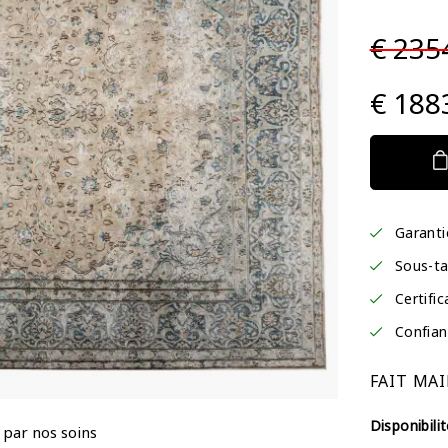
€ 235
€ 188
Garant
Sous-ta
Certific
Confian
FAIT MAI
Disponibilit
 par nos soins