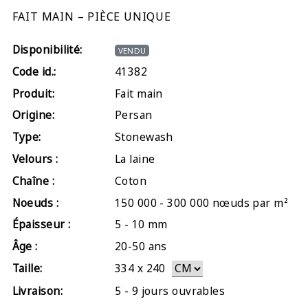
FAIT MAIN – PIÈCE UNIQUE
Disponibilité:
VENDU
Code id.:
41382
Produit:
Fait main
Origine:
Persan
Type:
Stonewash
Velours :
La laine
Chaîne :
Coton
Noeuds :
150 000 - 300 000 nœuds par m²
Épaisseur :
5 - 10 mm
Âge :
20-50 ans
Taille:
334
x
240
Livraison:
5 - 9 jours ouvrables