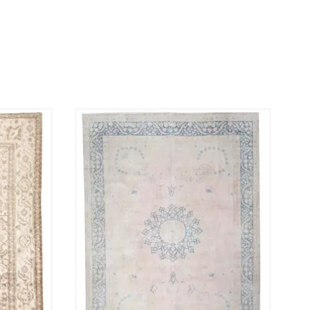
tant que propriétaires, nous sommes toujours
disponibles pour fournir les détails spécifiques dont
vous avez besoin pour vous sentir pleinement en
confiance dans votre sélection. Notre processus de
restauration artisanale comprend un 'stonewash'
professionnel et un rasage précis du velours de
laine, ce qui donne une texture sophistiquée à
profil bas qui met en valeur les motifs historiques.
Cette pièce Persan a été nettoyée en profondeur
pour une utilisation immédiate dans n'importe quel
intérieur haut de gamme. Pour garantir la meilleure
expérience, chaque commande comprend 4
thibaudes de haute qualité offertes pour les coins,
maintenant votre tapis plat et sûr. Ce tapis de 286
x 186 cm est un mélange unique d'héritage ancien
et de service boutique moderne.