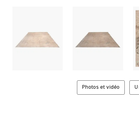
Photos et vidéo
U