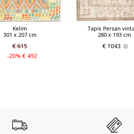
Kelim
Tapis Persan vint
301 x 207 cm
280 x 193 cm
€ 615
€ 1043
-20% € 492