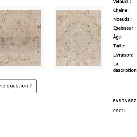
Velours :
Chaîne :
Noeuds :
Épaisseur :
Âge :
Taille:
Livraison:
La
description
ne question ?
PARTAGEZ
CECI: