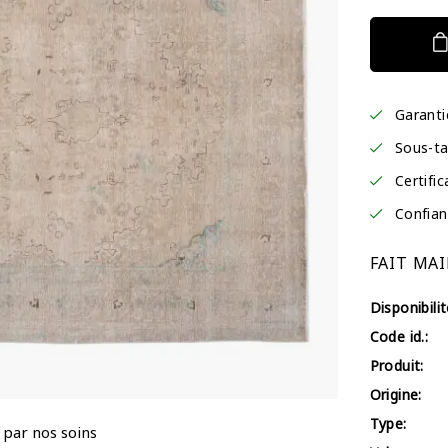
Garant
Sous-ta
Certific
Confian
FAIT MAI
Disponibilit
Code id.:
Produit:
Origine:
Type:
 par nos soins