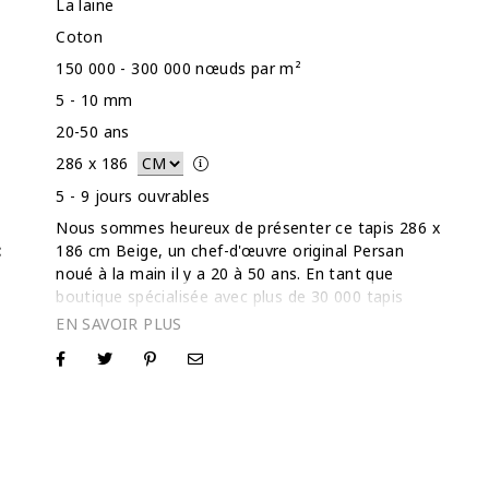
La laine
Coton
150 000 - 300 000 nœuds par m²
5 - 10 mm
20-50 ans
286
x
186
5 - 9 jours ouvrables
Nous sommes heureux de présenter ce tapis 286 x
:
186 cm Beige, un chef-d'œuvre original Persan
noué à la main il y a 20 à 50 ans. En tant que
boutique spécialisée avec plus de 30 000 tapis
vendus et une note de 5 étoiles sur Trustpilot,
nous comprenons que l'achat d'un tapis vintage
unique est une décision personnelle. Bien que nous
fournissions une vidéo dédiée de ce tapis Beige
exact pour montrer son véritable caractère et son
mouvement, nous vous invitons à nous contacter
directement si vous souhaitez une vidéo
supplémentaire ou des photos haute résolution. En