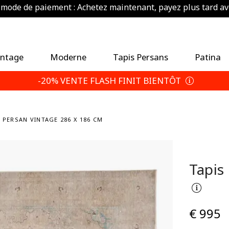
ode de paiement : Achetez maintenant, payez plus tard av
conomisez 5 % de plus — Choisissez vos conditions de reto
intage
Moderne
Tapis Persans
Patina
-20% VENTE FLASH FINIT BIENTÔT
 PERSAN VINTAGE 286 X 186 CM
Tapis
€ 995