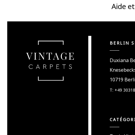
Aide e
BERLIN 
Duxiana Be
Knesebecks
10719 Berl
T: +49 3031
CATÉGOR