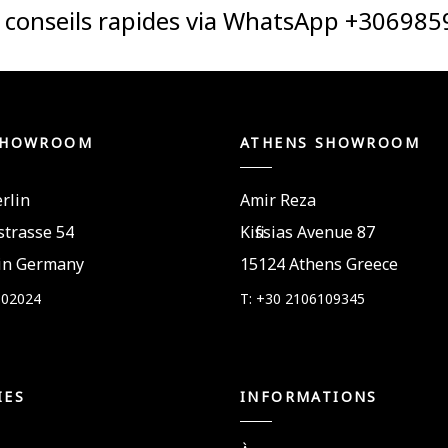
t conseils rapides via WhatsApp +30698
SHOWROOM
ATHENS SHOWROOM
rlin
Amir Reza
trasse 54
Kifissias Avenue 87
in Germany
15124 Athens Greece
802024
T: +30 2106109345
IES
INFORMATIONS