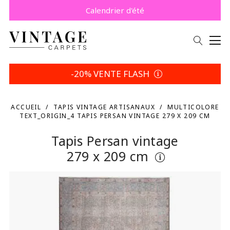
Payez plus tard avec Klarna.
Promo -5% | Votre choix
Calendrier d'été
-20% VENTE FLASH
ACCUEIL
TAPIS VINTAGE ARTISANAUX
MULTICOLORE
TEXT_ORIGIN_4 TAPIS PERSAN VINTAGE 279 X 209 CM
Tapis Persan vintage
279 x 209 cm