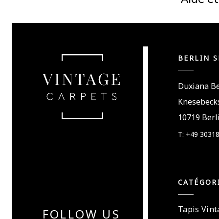
BERLIN 
Duxiana Be
Knesebecks
10719 Berl
T: +49 3031
CATÉGOR
Tapis Vint
FOLLOW US