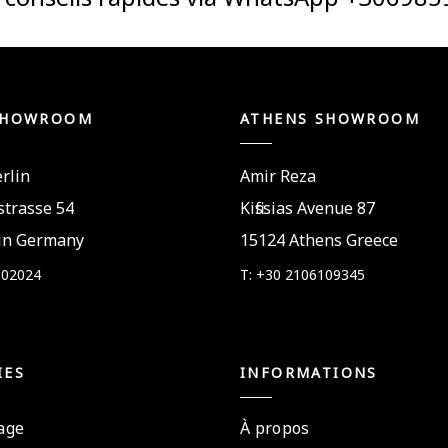
SHOWROOM
ATHENS SHOWROOM
rlin
Amir Reza
trasse 54
Kifissias Avenue 87
in Germany
15124 Athens Greece
802024
T: +30 2106109345
IES
INFORMATIONS
age
À propos