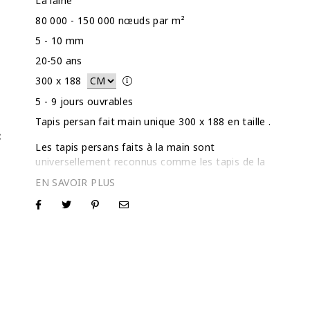
La laine
80 000 - 150 000 nœuds par m²
5 - 10 mm
20-50 ans
300
x
188
5 - 9 jours ouvrables
Tapis persan fait main unique 300 x 188 en taille .
:
Les tapis persans faits à la main sont
universellement reconnus comme les tapis de la
meilleure qualité jamais produits. Notre collection
de pièces sélectionnées individuellement est
inspectée une par une et passe par un processus
intense de lavage et de séchage en profondeur.
Dans la plupart des cas, nous rasons la couche
supérieure de ces tapis à motifs traditionnels pour
mettre en valeur les zones usées et donner aux
tapis un aspect plus moderne. En plus d'être
esthétiquement plus beaux, les tapis plus fins sont