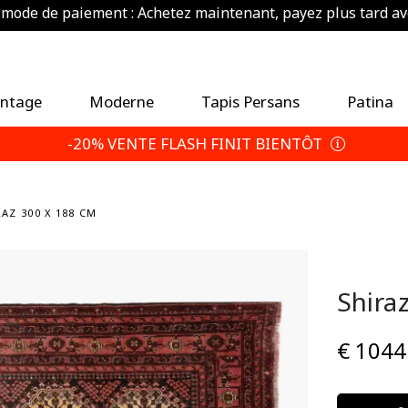
ode de paiement : Achetez maintenant, payez plus tard av
conomisez 5 % de plus — Choisissez vos conditions de reto
intage
Moderne
Tapis Persans
Patina
-20% VENTE FLASH FINIT BIENTÔT
AZ 300 X 188 CM
Shira
€ 1044