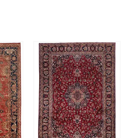
plus hygiéniques car ils sont plus faciles à
entretenir et à garder propres.
Les tapis persans vintage sont un choix parfait et
se combinent sans effort avec tous les styles de
décoration intérieure.
Veuillez regarder les vidéos pour mieux comprendre
l'aspect et le toucher réels de ces tapis.