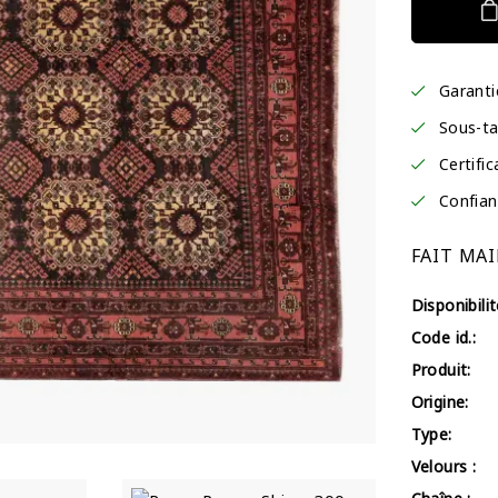
Garant
Sous-ta
Certific
Confian
FAIT MAI
Disponibilit
Code id.:
Produit:
Origine:
Type:
Velours :