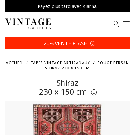
Payez plus tard avec Klarna.
Promo -5% | Votre choix
-20% VENTE FLASH
ACCUEIL
TAPIS VINTAGE ARTISANAUX
ROUGE PERSAN
SHIRAZ 230 X 150 CM
Shiraz
230 x 150 cm