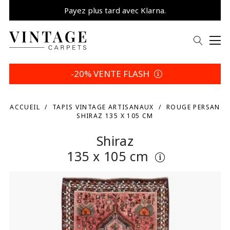
Payez plus tard avec Klarna.
Promo -5% | Votre choix
-20% VENTE FLASH
ACCUEIL
TAPIS VINTAGE ARTISANAUX
ROUGE PERSAN
SHIRAZ 135 X 105 CM
Shiraz
135 x 105 cm