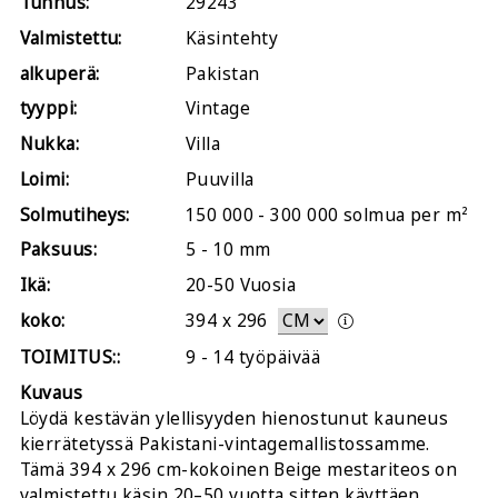
Tunnus:
29243
Valmistettu:
Käsintehty
alkuperä:
Pakistan
tyyppi:
Vintage
Nukka:
Villa
Loimi:
Puuvilla
Solmutiheys:
150 000 - 300 000 solmua per m²
Paksuus:
5 - 10 mm
Ikä:
20-50 Vuosia
koko:
394
x
296
TOIMITUS::
9 - 14 työpäivää
Kuvaus
Löydä kestävän ylellisyyden hienostunut kauneus
kierrätetyssä Pakistani-vintagemallistossamme.
Tämä 394 x 296 cm-kokoinen Beige mestariteos on
valmistettu käsin 20–50 vuotta sitten käyttäen