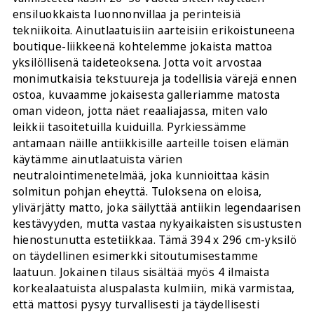
ensiluokkaista luonnonvillaa ja perinteisiä
tekniikoita. Ainutlaatuisiin aarteisiin erikoistuneena
boutique-liikkeenä kohtelemme jokaista mattoa
yksilöllisenä taideteoksena. Jotta voit arvostaa
monimutkaisia tekstuureja ja todellisia värejä ennen
ostoa, kuvaamme jokaisesta galleriamme matosta
oman videon, jotta näet reaaliajassa, miten valo
leikkii tasoitetuilla kuiduilla. Pyrkiessämme
antamaan näille antiikkisille aarteille toisen elämän
käytämme ainutlaatuista värien
neutralointimenetelmää, joka kunnioittaa käsin
solmitun pohjan eheyttä. Tuloksena on eloisa,
ylivärjätty matto, joka säilyttää antiikin legendaarisen
kestävyyden, mutta vastaa nykyaikaisten sisustusten
hienostunutta estetiikkaa. Tämä 394 x 296 cm-yksilö
on täydellinen esimerkki sitoutumisestamme
laatuun. Jokainen tilaus sisältää myös 4 ilmaista
korkealaatuista aluspalasta kulmiin, mikä varmistaa,
että mattosi pysyy turvallisesti ja täydellisesti