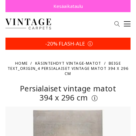
Osta nyt, maksa myöhemmin Klarnalla.
Säästä 5 % | Palautusehtosi
Kesäaikataulu
-20% FLASH-ALE
HOME
KÄSINTEHDYT VINTAGE-MATOT
BEIGE
TEXT_ORIGIN_4 PERSIALAISET VINTAGE MATOT 394 X 296
CM
Persialaiset vintage matot
394 x 296 cm