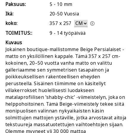
Paksuus:
5 - 10 mm
Ikä:
20-50 Vuosia
koko:
357
x
257
TOIMITUS::
9 - 14 työpäivää
Kuvaus
Jokainen boutique-mallistomme Beige Persialaiset -
matto on yksilöllinen kappale. Tämä 357 x 257 cm-
kokoinen, 20–50 vuotta vanha matto on valittu
galleriaamme sen symmetrisen tasapainon ja
poikkeuksellisen rakenteellisen eheyden
perusteella. Sisäinen tiimimme on käsitellyt
villakerrokset huolellisesti luodakseen
matalaprofiilisen ’shabby-chic’ -viimeistelyn, joka on
helppohoitoinen. Tämä Beige-viimeistely tekee siitä
monipuolisen valinnan nykyaikaisten käsin
solmittujen mattojen ystäville, jotka arvostavat aitoja
tekstuureja massatuotettujen vaihtoehtojen sijaan.
Olemme myyneet yli 30 000 mattoa