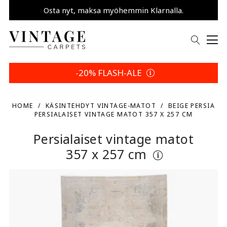
Osta nyt, maksa myöhemmin Klarnalla.
Säästä 5 % | Palautusehtosi
-20% FLASH-ALE
HOME
KÄSINTEHDYT VINTAGE-MATOT
BEIGE PERSIA
PERSIALAISET VINTAGE MATOT 357 X 257 CM
Persialaiset vintage matot
357 x 257 cm