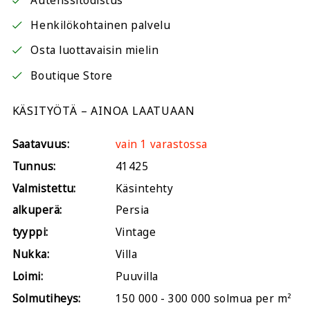
Autenssitodistus
Henkilökohtainen palvelu
Osta luottavaisin mielin
Boutique Store
KÄSITYÖTÄ – AINOA LAATUAAN
Saatavuus:
vain 1 varastossa
Tunnus:
41425
Valmistettu:
Käsintehty
alkuperä:
Persia
tyyppi:
Vintage
Nukka:
Villa
Loimi:
Puuvilla
Solmutiheys:
150 000 - 300 000 solmua per m²