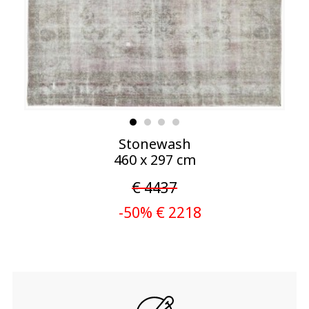
Stonewash
460 x 297 cm
€ 4437
-50% € 2218