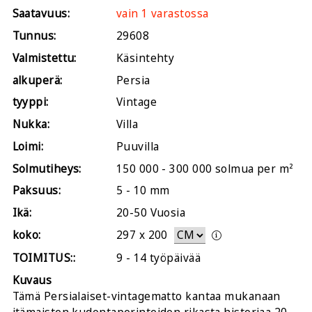
Saatavuus:
vain 1 varastossa
Tunnus:
29608
Valmistettu:
Käsintehty
alkuperä:
Persia
tyyppi:
Vintage
Nukka:
Villa
Loimi:
Puuvilla
Solmutiheys:
150 000 - 300 000 solmua per m²
Paksuus:
5 - 10 mm
Ikä:
20-50 Vuosia
koko:
297
x
200
TOIMITUS::
9 - 14 työpäivää
Kuvaus
Tämä Persialaiset-vintagematto kantaa mukanaan