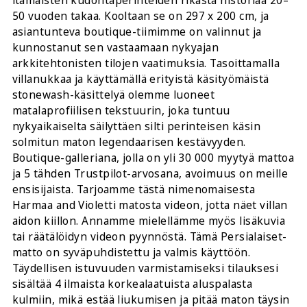
itämaisten kudontaperinteiden rikasta historiaa 20–
50 vuoden takaa. Kooltaan se on 297 x 200 cm, ja
asiantunteva boutique-tiimimme on valinnut ja
kunnostanut sen vastaamaan nykyajan
arkkitehtonisten tilojen vaatimuksia. Tasoittamalla
villanukkaa ja käyttämällä erityistä käsityömäistä
stonewash-käsittelyä olemme luoneet
matalaprofiilisen tekstuurin, joka tuntuu
nykyaikaiselta säilyttäen silti perinteisen käsin
solmitun maton legendaarisen kestävyyden.
Boutique-galleriana, jolla on yli 30 000 myytyä mattoa
ja 5 tähden Trustpilot-arvosana, avoimuus on meille
ensisijaista. Tarjoamme tästä nimenomaisesta
Harmaa and Violetti matosta videon, jotta näet villan
aidon kiillon. Annamme mielellämme myös lisäkuvia
tai räätälöidyn videon pyynnöstä. Tämä Persialaiset-
matto on syväpuhdistettu ja valmis käyttöön.
Täydellisen istuvuuden varmistamiseksi tilauksesi
sisältää 4 ilmaista korkealaatuista aluspalasta
kulmiin, mikä estää liukumisen ja pitää maton täysin