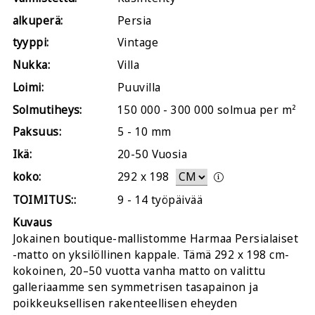
alkuperä:
Persia
tyyppi:
Vintage
Nukka:
Villa
Loimi:
Puuvilla
Solmutiheys:
150 000 - 300 000 solmua per m²
Paksuus:
5 - 10 mm
Ikä:
20-50 Vuosia
koko:
292
x
198
TOIMITUS::
9 - 14 työpäivää
Kuvaus
Jokainen boutique-mallistomme Harmaa Persialaiset
-matto on yksilöllinen kappale. Tämä 292 x 198 cm-
kokoinen, 20–50 vuotta vanha matto on valittu
galleriaamme sen symmetrisen tasapainon ja
poikkeuksellisen rakenteellisen eheyden