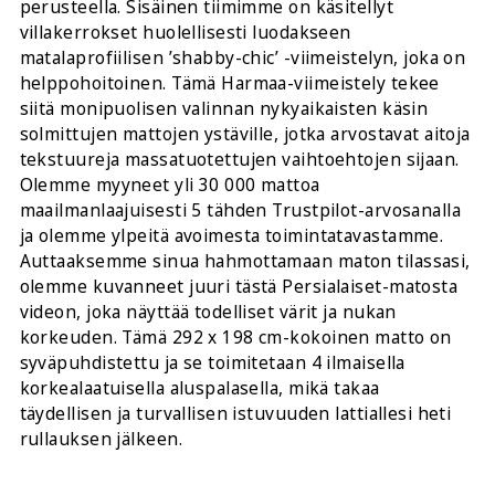
perusteella. Sisäinen tiimimme on käsitellyt
villakerrokset huolellisesti luodakseen
matalaprofiilisen ’shabby-chic’ -viimeistelyn, joka on
helppohoitoinen. Tämä Harmaa-viimeistely tekee
siitä monipuolisen valinnan nykyaikaisten käsin
solmittujen mattojen ystäville, jotka arvostavat aitoja
tekstuureja massatuotettujen vaihtoehtojen sijaan.
Olemme myyneet yli 30 000 mattoa
maailmanlaajuisesti 5 tähden Trustpilot-arvosanalla
ja olemme ylpeitä avoimesta toimintatavastamme.
Auttaaksemme sinua hahmottamaan maton tilassasi,
olemme kuvanneet juuri tästä Persialaiset-matosta
videon, joka näyttää todelliset värit ja nukan
korkeuden. Tämä 292 x 198 cm-kokoinen matto on
syväpuhdistettu ja se toimitetaan 4 ilmaisella
korkealaatuisella aluspalasella, mikä takaa
täydellisen ja turvallisen istuvuuden lattiallesi heti
rullauksen jälkeen.