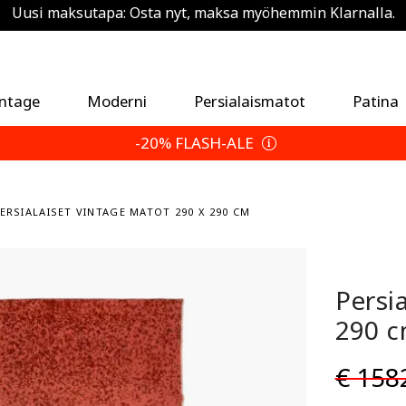
Uusi maksutapa: Osta nyt, maksa myöhemmin Klarnalla.
Säästä 5 % ylimääräistä — Valitse palautusehtosi
intage
Moderni
Persialaismatot
Patina
-20% FLASH-ALE
ERSIALAISET VINTAGE MATOT 290 X 290 CM
Persi
290 
€ 158