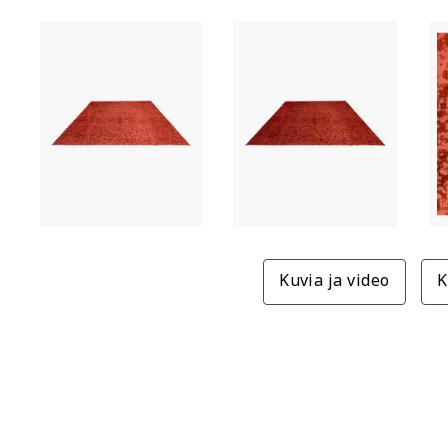
Kuvia ja video
K