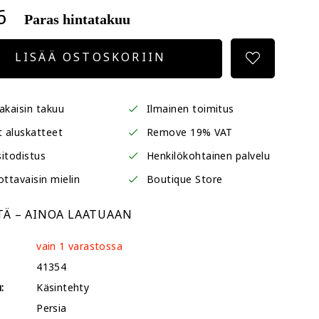
6
Paras hintatakuu
LISÄÄ OSTOSKORIIN
akaisin takuu
Ilmainen toimitus
t aluskatteet
Remove 19% VAT
itodistus
Henkilökohtainen palvelu
ottavaisin mielin
Boutique Store
TÄ – AINOA LAATUAAN
vain 1 varastossa
41354
:
Käsintehty
Persia