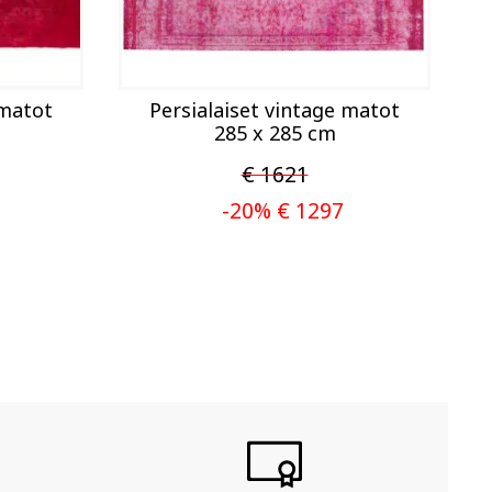
matto istuu täydellisesti ja turvallisesti lattiallesi
ensimmäisestä päivästä lähtien.
 matot
Persialaiset vintage matot
285 x 285 cm
€ 1621
-20% € 1297