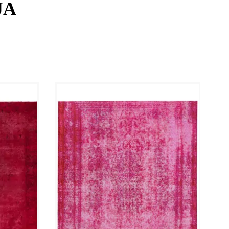
JA
maailmanlaajuiselle keräilijäyhteisölle, ja olemme
säilyttäneet 5 tähden Trustpilot-arvosanan
sitoutumalla avoimuuteen ja laatuun.
Varmistaaksemme täydellisen luottamuksen
valintaasi, tarjoamme tästä nimenomaisesta
Punainen and Oranssi matosta videon, joka
tallentaa käsin kehrätyn villan aidon liikkeen ja
kiillon reaaliajassa. Punainen and Oranssi-sävyinen
ylivärjäysprosessi korostaa alkuperäisten kuvioiden
haalistuneita muotoja, tarjoten upean visuaalisen
syvyyden, jota uudet koneteolliset matot eivät
yksinkertaisesti pysty jäljittelemään. Ostamalla
suoraan mallistostamme tuet perinteisten
kudontataiteiden säilymistä ja hankit
ainutlaatuisen vintagematon, jollaista ei ole toista.
Tämä 290 x 290 cm-kokoinen matto on
kestävyystestattu ja syväpuhdistettu
varmistaaksemme, että se saapuu perille
moitteettomassa kunnossa. Mukavuutesi vuoksi
jokainen tilaus sisältää 4 ilmaista korkealaatuista
aluspalasta maton kulmiin, mikä varmistaa, että