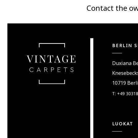
Contact the ow
BERLIN 
Duxiana Be
Knesebecks
10719 Berli
T: +49 3031
LUOKAT