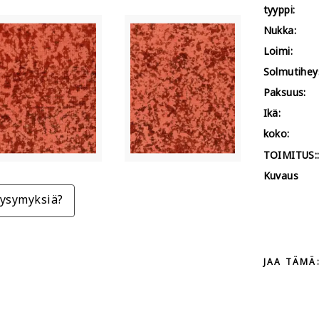
tyyppi:
Nukka:
Loimi:
Solmutihey
Paksuus:
Ikä:
koko:
TOIMITUS:
Kuvaus
ysymyksiä?
JAA TÄMÄ