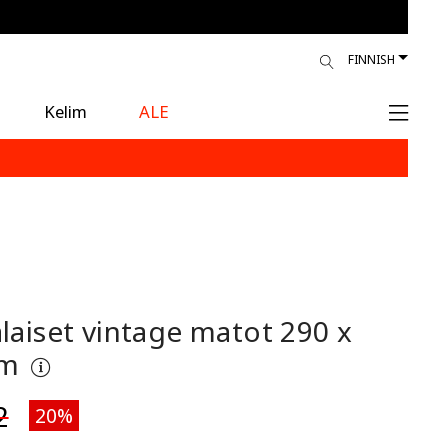
FINNISH
Kelim
ALE
alaiset vintage matot
290 x
cm
2
20%