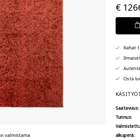
€ 126
Rahat t
Ilmaise
Autenss
Osta lu
KÄSITYÖ
Saatavuus:
Tunnus:
Valmistettu
än valmistama
alkuperä: