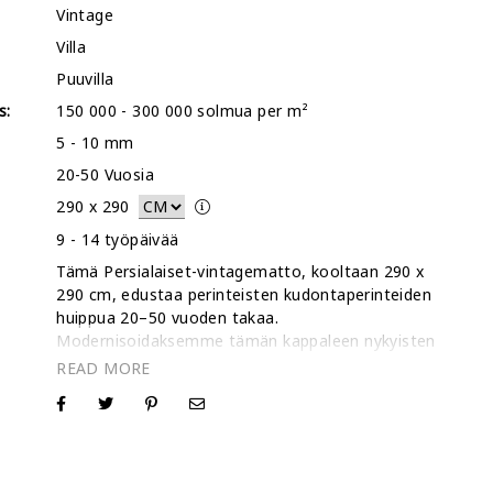
Vintage
Villa
Puuvilla
s:
150 000 - 300 000 solmua per m²
5 - 10 mm
20-50 Vuosia
290
x
290
:
9 - 14 työpäivää
Tämä Persialaiset-vintagematto, kooltaan 290 x
290 cm, edustaa perinteisten kudontaperinteiden
huippua 20–50 vuoden takaa.
Modernisoidaksemme tämän kappaleen nykyisten
sisustustrendien mukaiseksi käsityöläisemme ovat
tasoittaneet korkean villanukan huolellisesti,
:
luoden vintagetekstuurin, jossa on perinteisen
persialaisen maton paino ja ylellisyys.
Erikoistuneena boutique-galleriana olemme
myyneet yli 30 000 mattoa verkossa