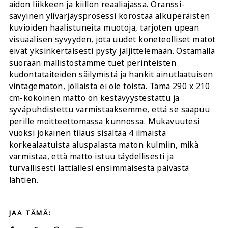
aidon liikkeen ja kiillon reaaliajassa. Oranssi-
sävyinen ylivärjäysprosessi korostaa alkuperäisten
kuvioiden haalistuneita muotoja, tarjoten upean
visuaalisen syvyyden, jota uudet koneteolliset matot
eivät yksinkertaisesti pysty jäljittelemään. Ostamalla
suoraan mallistostamme tuet perinteisten
kudontataiteiden säilymistä ja hankit ainutlaatuisen
vintagematon, jollaista ei ole toista. Tämä 290 x 210
cm-kokoinen matto on kestävyystestattu ja
syväpuhdistettu varmistaaksemme, että se saapuu
perille moitteettomassa kunnossa. Mukavuutesi
vuoksi jokainen tilaus sisältää 4 ilmaista
korkealaatuista aluspalasta maton kulmiin, mikä
varmistaa, että matto istuu täydellisesti ja
turvallisesti lattiallesi ensimmäisestä päivästä
lähtien.
JAA TÄMÄ: