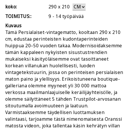
koko:
290
x
210
TOIMITUS::
9 - 14 työpäivää
Kuvaus
Tämä Persialaiset-vintagematto, kooltaan 290 x 210
cm, edustaa perinteisten kudontaperinteiden
huippua 20–50 vuoden takaa. Modernisoidaksemme
tämän kappaleen nykyisten sisustustrendien
mukaiseksi käsityöläisemme ovat tasoittaneet
korkean villanukan huolellisesti, luoden
vintagetekstuurin, jossa on perinteisen persialaisen
maton paino ja ylellisyys. Erikoistuneena boutique-
galleriana olemme myyneet yli 30 000 mattoa
verkossa maailmanlaajuiselle keräilijäyhteisölle, ja
olemme säilyttäneet 5 tähden Trustpilot-arvosanan
sitoutumalla avoimuuteen ja laatuun.
Varmistaaksemme täydellisen luottamuksen
valintaasi, tarjoamme tästä nimenomaisesta Oranssi
matosta videon, joka tallentaa käsin kehrätyn villan