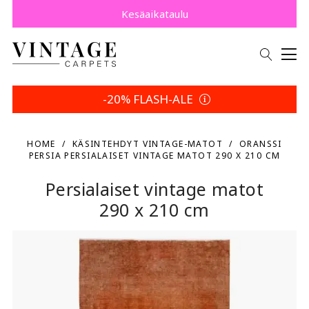
Osta nyt, maksa myöhemmin Klarnalla.
Säästä 5 % | Palautusehtosi
Kesäaikataulu
-20% FLASH-ALE
HOME
KÄSINTEHDYT VINTAGE-MATOT
ORANSSI
PERSIA PERSIALAISET VINTAGE MATOT 290 X 210 CM
Persialaiset vintage matot
290 x 210 cm