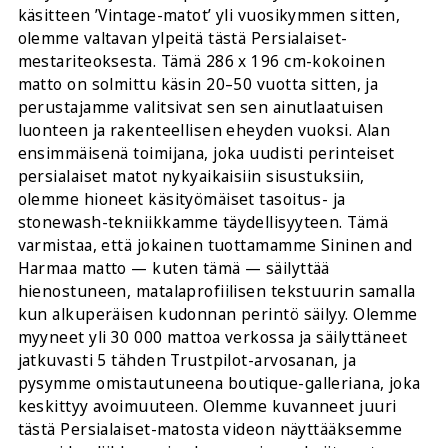
käsitteen ’Vintage-matot’ yli vuosikymmen sitten,
olemme valtavan ylpeitä tästä Persialaiset-
mestariteoksesta. Tämä 286 x 196 cm-kokoinen
matto on solmittu käsin 20–50 vuotta sitten, ja
perustajamme valitsivat sen sen ainutlaatuisen
luonteen ja rakenteellisen eheyden vuoksi. Alan
ensimmäisenä toimijana, joka uudisti perinteiset
persialaiset matot nykyaikaisiin sisustuksiin,
olemme hioneet käsityömäiset tasoitus- ja
stonewash-tekniikkamme täydellisyyteen. Tämä
varmistaa, että jokainen tuottamamme Sininen and
Harmaa matto — kuten tämä — säilyttää
hienostuneen, matalaprofiilisen tekstuurin samalla
kun alkuperäisen kudonnan perintö säilyy. Olemme
myyneet yli 30 000 mattoa verkossa ja säilyttäneet
jatkuvasti 5 tähden Trustpilot-arvosanan, ja
pysymme omistautuneena boutique-galleriana, joka
keskittyy avoimuuteen. Olemme kuvanneet juuri
tästä Persialaiset-matosta videon näyttääksemme