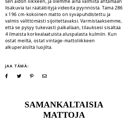
sen aidon liikkeen, ja olemme aina valmiita antamaan
lisäkuvia tai räätälöityjä videoita pyynnöstä. Tämä 286
x 196 cm-kokoinen matto on syväpuhdistettu ja
valmis välittömästi sijoitettavaksi. Varmistaaksemme,
että se pysyy tukevasti paikallaan, tilauksesi sisältää
4 ilmaista korkealaatuista aluspalasta kulmiin. Kun
ostat meiltä, ostat vintage-mattoliikkeen
alkuperäisiltä luojilta.
JAA TÄMÄ:
SAMANKALTAISIA
MATTOJA