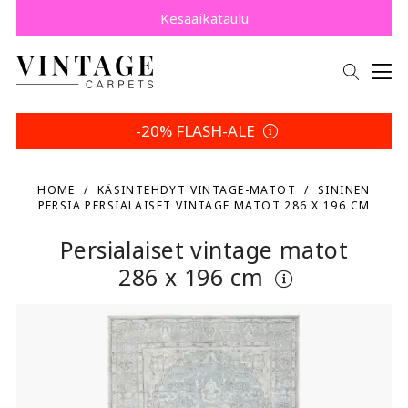
Osta nyt, maksa myöhemmin Klarnalla.
Säästä 5 % | Palautusehtosi
Kesäaikataulu
-20% FLASH-ALE
HOME
KÄSINTEHDYT VINTAGE-MATOT
SININEN
PERSIA PERSIALAISET VINTAGE MATOT 286 X 196 CM
Persialaiset vintage matot
286 x 196 cm