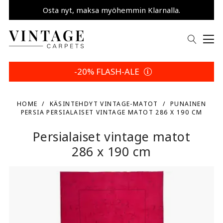
Osta nyt, maksa myöhemmin Klarnalla.
Säästä 5 % | Palautusehtosi
-20% FLASH-ALE
HOME
KÄSINTEHDYT VINTAGE-MATOT
PUNAINEN
PERSIA PERSIALAISET VINTAGE MATOT 286 X 190 CM
Persialaiset vintage matot
286 x 190 cm