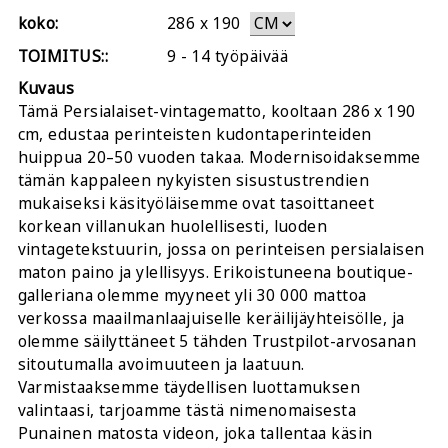
koko:
286
x
190
TOIMITUS::
9 - 14 työpäivää
Kuvaus
Tämä Persialaiset-vintagematto, kooltaan 286 x 190
cm, edustaa perinteisten kudontaperinteiden
huippua 20–50 vuoden takaa. Modernisoidaksemme
tämän kappaleen nykyisten sisustustrendien
mukaiseksi käsityöläisemme ovat tasoittaneet
korkean villanukan huolellisesti, luoden
vintagetekstuurin, jossa on perinteisen persialaisen
maton paino ja ylellisyys. Erikoistuneena boutique-
galleriana olemme myyneet yli 30 000 mattoa
verkossa maailmanlaajuiselle keräilijäyhteisölle, ja
olemme säilyttäneet 5 tähden Trustpilot-arvosanan
sitoutumalla avoimuuteen ja laatuun.
Varmistaaksemme täydellisen luottamuksen
valintaasi, tarjoamme tästä nimenomaisesta
Punainen matosta videon, joka tallentaa käsin