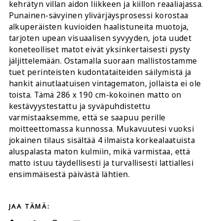
kehrätyn villan aidon liikkeen ja kiillon reaaliajassa.
Punainen-sävyinen ylivärjäysprosessi korostaa
alkuperäisten kuvioiden haalistuneita muotoja,
tarjoten upean visuaalisen syvyyden, jota uudet
koneteolliset matot eivät yksinkertaisesti pysty
jäljittelemään. Ostamalla suoraan mallistostamme
tuet perinteisten kudontataiteiden säilymistä ja
hankit ainutlaatuisen vintagematon, jollaista ei ole
toista. Tämä 286 x 190 cm-kokoinen matto on
kestävyystestattu ja syväpuhdistettu
varmistaaksemme, että se saapuu perille
moitteettomassa kunnossa. Mukavuutesi vuoksi
jokainen tilaus sisältää 4 ilmaista korkealaatuista
aluspalasta maton kulmiin, mikä varmistaa, että
matto istuu täydellisesti ja turvallisesti lattiallesi
ensimmäisestä päivästä lähtien.
JAA TÄMÄ: