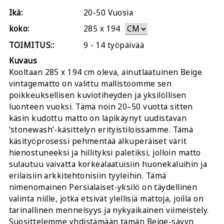
Ikä:
20-50 Vuosia
koko:
285
x
194
TOIMITUS::
9 - 14 työpäivää
Kuvaus
Kooltaan 285 x 194 cm oleva, ainutlaatuinen Beige
vintagematto on valittu mallistoomme sen
poikkeuksellisen kuviotiheyden ja yksilöllisen
luonteen vuoksi. Tämä noin 20–50 vuotta sitten
käsin kudottu matto on läpikäynyt uudistavan
’stonewash’-käsittelyn erityistiloissamme. Tämä
käsityöprosessi pehmentää alkuperäiset värit
hienostuneeksi ja hillityksi paletiksi, jolloin matto
sulautuu vaivatta korkealaatuisiin huonekaluihin ja
erilaisiin arkkitehtonisiin tyyleihin. Tämä
nimenomainen Persialaiset-yksilö on täydellinen
valinta niille, jotka etsivät ylellisiä mattoja, joilla on
tarinallinen menneisyys ja nykyaikainen viimeistely.
Suosittelemme yhdistämään tämän Beige-sävyn