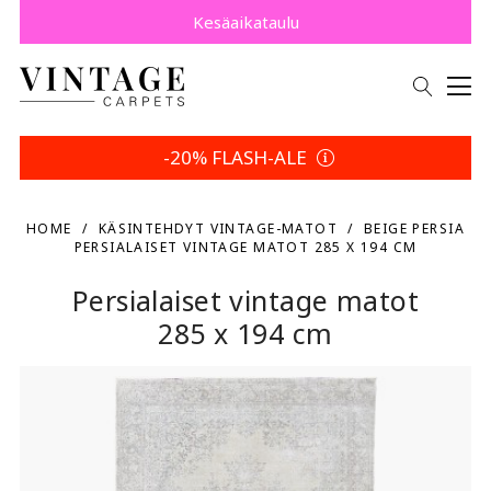
Osta nyt, maksa myöhemmin Klarnalla.
Säästä 5 % | Palautusehtosi
Kesäaikataulu
-20% FLASH-ALE
HOME
KÄSINTEHDYT VINTAGE-MATOT
BEIGE PERSIA
PERSIALAISET VINTAGE MATOT 285 X 194 CM
Persialaiset vintage matot
285 x 194 cm