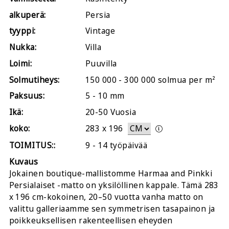
alkuperä:
Persia
tyyppi:
Vintage
Nukka:
Villa
Loimi:
Puuvilla
Solmutiheys:
150 000 - 300 000 solmua per m²
Paksuus:
5 - 10 mm
Ikä:
20-50 Vuosia
koko:
283
x
196
TOIMITUS::
9 - 14 työpäivää
Kuvaus
Jokainen boutique-mallistomme Harmaa and Pinkki
Persialaiset -matto on yksilöllinen kappale. Tämä 283
x 196 cm-kokoinen, 20–50 vuotta vanha matto on
valittu galleriaamme sen symmetrisen tasapainon ja
poikkeuksellisen rakenteellisen eheyden