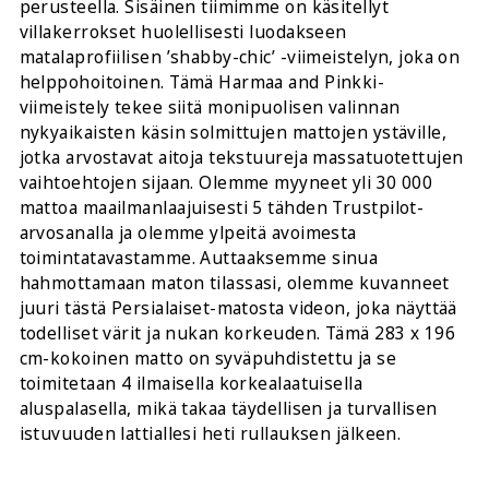
perusteella. Sisäinen tiimimme on käsitellyt
villakerrokset huolellisesti luodakseen
matalaprofiilisen ’shabby-chic’ -viimeistelyn, joka on
helppohoitoinen. Tämä Harmaa and Pinkki-
viimeistely tekee siitä monipuolisen valinnan
nykyaikaisten käsin solmittujen mattojen ystäville,
jotka arvostavat aitoja tekstuureja massatuotettujen
vaihtoehtojen sijaan. Olemme myyneet yli 30 000
mattoa maailmanlaajuisesti 5 tähden Trustpilot-
arvosanalla ja olemme ylpeitä avoimesta
toimintatavastamme. Auttaaksemme sinua
hahmottamaan maton tilassasi, olemme kuvanneet
juuri tästä Persialaiset-matosta videon, joka näyttää
todelliset värit ja nukan korkeuden. Tämä 283 x 196
cm-kokoinen matto on syväpuhdistettu ja se
toimitetaan 4 ilmaisella korkealaatuisella
aluspalasella, mikä takaa täydellisen ja turvallisen
istuvuuden lattiallesi heti rullauksen jälkeen.