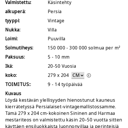
Valmistettu:
Käsintehty
alkuperä:
Persia
tyyppi:
Vintage
Nukka:
Villa
Loimi:
Puuvilla
Solmutiheys:
150 000 - 300 000 solmua per m²
Paksuus:
5 - 10 mm
Ikä:
20-50 Vuosia
koko:
279
x
204
TOIMITUS::
9 - 14 työpäivää
Kuvaus
Löydä kestävän ylellisyyden hienostunut kauneus
kierrätetyssä Persialaiset-vintagemallistossamme.
Tämä 279 x 204 cm-kokoinen Sininen and Harmaa
mestariteos on valmistettu käsin 20–50 vuotta sitten
käyttäen ensiluokkaista luonnonvillaa ja perinteisiä