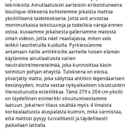
tekniikoita. Ainutlaatuisiin aarteisiin erikoistuneena
boutique-liikkeenä kohtelemme jokaista mattoa
yksilöllisenä taideteoksena. Jotta voit arvostaa
monimutkaisia tekstuureja ja todellisia värejä ennen
ostoa, kuvaamme jokaisesta galleriamme matosta
oman videon, jotta näet reaaliajassa, miten valo
leikkii tasoitetuilla kuiduilla. Pyrkiessämme
antamaan näille antiikkisille aarteille toisen elämän
käytämme ainutlaatuista värien
neutralointimenetelmää, joka kunnioittaa käsin
solmitun pohjan eheyttä. Tuloksena on eloisa,
ylivärjätty matto, joka säilyttää antiikin legendaarisen
kestävyyden, mutta vastaa nykyaikaisten sisustusten
hienostunutta estetiikkaa. Tämä 279 x 204 cm-yksilö
on täydellinen esimerkki sitoutumisestamme
laatuun. Jokainen tilaus sisältää myös 4 ilmaista
korkealaatuista aluspalasta kulmiin, mikä varmistaa,
että mattosi pysyy turvallisesti ja täydellisesti
paikallaan lattialla.