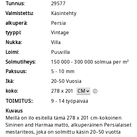
Tunnus:
29577
Valmistettu:
Käsintehty
alkuperä:
Persia
tyyppi:
Vintage
Nukka:
Villa
Loimi:
Puuvilla
Solmutiheys:
150 000 - 300 000 solmua per m²
Paksuus:
5 - 10 mm
Ikä:
20-50 Vuosia
koko:
278
x
201
TOIMITUS::
9 - 14 työpäivää
Kuvaus
Meillä on ilo esitellä tämä 278 x 201 cm-kokoinen
Sininen and Harmaa matto, alkuperäinen Persialaiset
mestariteos, joka on solmittu käsin 20–50 vuotta