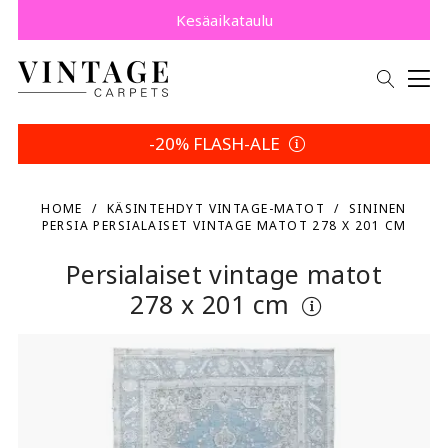
Osta nyt, maksa myöhemmin Klarnalla.
Säästä 5 % | Palautusehtosi
Kesäaikataulu
-20% FLASH-ALE
HOME
KÄSINTEHDYT VINTAGE-MATOT
SININEN
PERSIA PERSIALAISET VINTAGE MATOT 278 X 201 CM
Persialaiset vintage matot
278 x 201 cm