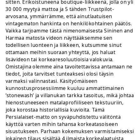
sitten. Erikoistuneena boutique-liikkeenä, jolla on yli
30 000 myytyä mattoa ja 5 tähden Trustpilot-
arvosana, ymmärrämme, että ainutlaatuisen
vintagematon hankinta on henkilökohtainen päätös.
Vaikka tarjoamme tästä nimenomaisesta Sininen and
Harmaa matosta videon näyttääksemme sen
todellisen luonteen ja liikkeen, kutsumme sinut
ottamaan meihin suoraan yhteyttä, jos haluat
lisävideon tai korkearesoluutioisia valokuvia.
Omistajina olemme aina tavoitettavissa antamaan ne
tiedot, joita tarvitset tunteaksesi olosi täysin
varmaksi valinnastasi. Käsityömäiseen
kunnostusprosessiimme kuuluu ammattimainen
’stonewash’ ja villanukan tarkka tasoitus, mikä johtaa
hienostuneeseen matalaprofiiliseen tekstuuriin,
joka korostaa historiallisia kuvioita. Tämä
Persialaiset-matto on syväpuhdistettu välitöntä
käyttöä varten mihin tahansa korkeatasoiseen
sisustukseen. Parhaan kokemuksen varmistamiseksi
jokainen tilaus sisältää 4 ilmaista korkealaatuista