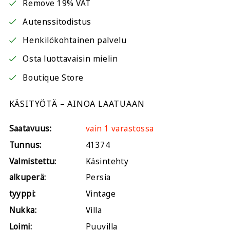
Remove 19% VAT
Autenssitodistus
Henkilökohtainen palvelu
Osta luottavaisin mielin
Boutique Store
KÄSITYÖTÄ – AINOA LAATUAAN
Saatavuus:
vain 1 varastossa
Tunnus:
41374
Valmistettu:
Käsintehty
alkuperä:
Persia
tyyppi:
Vintage
Nukka:
Villa
Loimi:
Puuvilla