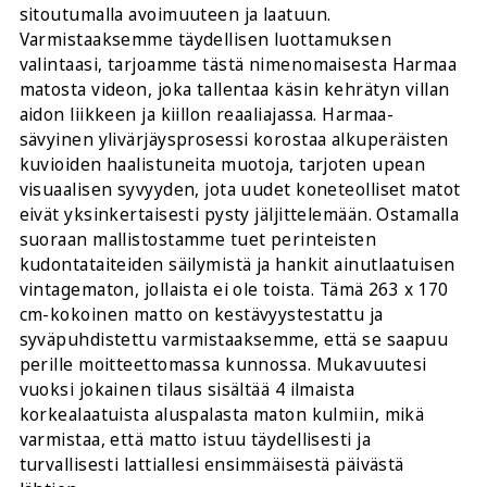
sitoutumalla avoimuuteen ja laatuun.
Varmistaaksemme täydellisen luottamuksen
valintaasi, tarjoamme tästä nimenomaisesta Harmaa
matosta videon, joka tallentaa käsin kehrätyn villan
aidon liikkeen ja kiillon reaaliajassa. Harmaa-
sävyinen ylivärjäysprosessi korostaa alkuperäisten
kuvioiden haalistuneita muotoja, tarjoten upean
visuaalisen syvyyden, jota uudet koneteolliset matot
eivät yksinkertaisesti pysty jäljittelemään. Ostamalla
suoraan mallistostamme tuet perinteisten
kudontataiteiden säilymistä ja hankit ainutlaatuisen
vintagematon, jollaista ei ole toista. Tämä 263 x 170
cm-kokoinen matto on kestävyystestattu ja
syväpuhdistettu varmistaaksemme, että se saapuu
perille moitteettomassa kunnossa. Mukavuutesi
vuoksi jokainen tilaus sisältää 4 ilmaista
korkealaatuista aluspalasta maton kulmiin, mikä
varmistaa, että matto istuu täydellisesti ja
turvallisesti lattiallesi ensimmäisestä päivästä