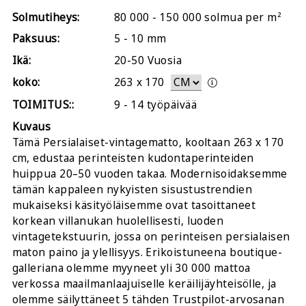
Solmutiheys:
80 000 - 150 000 solmua per m²
Paksuus:
5 - 10 mm
Ikä:
20-50 Vuosia
koko:
263
x
170
TOIMITUS::
9 - 14 työpäivää
Kuvaus
Tämä Persialaiset-vintagematto, kooltaan 263 x 170
cm, edustaa perinteisten kudontaperinteiden
huippua 20–50 vuoden takaa. Modernisoidaksemme
tämän kappaleen nykyisten sisustustrendien
mukaiseksi käsityöläisemme ovat tasoittaneet
korkean villanukan huolellisesti, luoden
vintagetekstuurin, jossa on perinteisen persialaisen
maton paino ja ylellisyys. Erikoistuneena boutique-
galleriana olemme myyneet yli 30 000 mattoa
verkossa maailmanlaajuiselle keräilijäyhteisölle, ja
olemme säilyttäneet 5 tähden Trustpilot-arvosanan