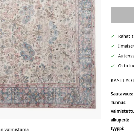
Rahat t
Ilmaise
Autenss
Osta lu
KÄSITYÖ
Saatavuus:
Tunnus:
Valmistettu
alkuperä:
tyyppi:
än valmistama