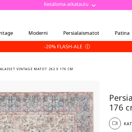
Säästä 5 % ylimääräistä — Valitse palautusehtosi
intage
Moderni
Persialaismatot
Patina
-20% FLASH-ALE
IALAISET VINTAGE MATOT 262 X 176 CM
Persi
176 
KA