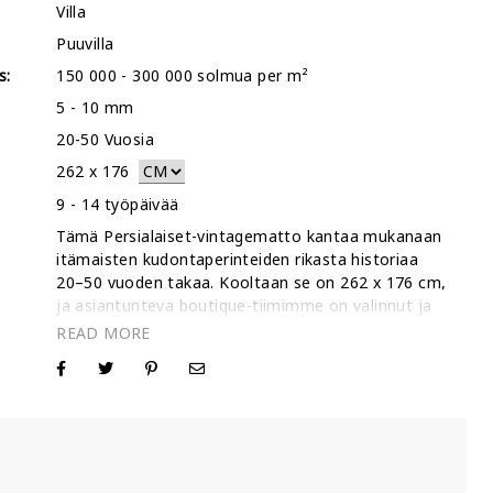
Villa
Puuvilla
s:
150 000 - 300 000 solmua per m²
5 - 10 mm
20-50 Vuosia
262
x
176
:
9 - 14 työpäivää
Tämä Persialaiset-vintagematto kantaa mukanaan
itämaisten kudontaperinteiden rikasta historiaa
20–50 vuoden takaa. Kooltaan se on 262 x 176 cm,
ja asiantunteva boutique-tiimimme on valinnut ja
kunnostanut sen vastaamaan nykyajan
arkkitehtonisten tilojen vaatimuksia. Tasoittamalla
:
villanukkaa ja käyttämällä erityistä käsityömäistä
stonewash-käsittelyä olemme luoneet
matalaprofiilisen tekstuurin, joka tuntuu
nykyaikaiselta säilyttäen silti perinteisen käsin
solmitun maton legendaarisen kestävyyden.
Boutique-galleriana, jolla on yli 30 000 myytyä