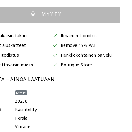
MYYTY
akaisin takuu
Ilmainen toimitus
t aluskatteet
Remove 19% VAT
itodistus
Henkilökohtainen palvelu
ottavaisin mielin
Boutique Store
TÄ – AINOA LAATUAAN
MYYTY
29238
:
Käsintehty
Persia
Vintage