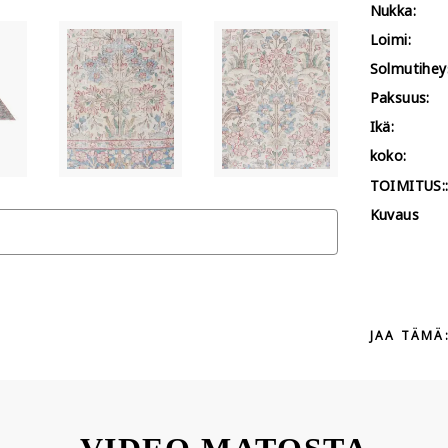
Nukka:
Loimi:
Solmutihey
Paksuus:
Ikä:
koko:
TOIMITUS:
Kuvaus
JAA TÄMÄ