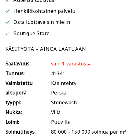
Autenssitodistus
Henkilökohtainen palvelu
Osta luottavaisin mielin
Boutique Store
KÄSITYÖTÄ – AINOA LAATUAAN
Saatavuus:
vain 1 varastossa
Tunnus:
41341
Valmistettu:
Käsintehty
alkuperä:
Persia
tyyppi:
Stonewash
Nukka:
Villa
Loimi:
Puuvilla
Solmutiheys:
80 000 - 150 000 solmua per m²