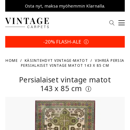
Osta nyt, maksa myöhemmin Klarnalla.
Säästä 5 % | Palautusehtosi
-20% FLASH-ALE
HOME
KÄSINTEHDYT VINTAGE-MATOT
VIHREÄ PERSIA
PERSIALAISET VINTAGE MATOT 143 X 85 CM
Persialaiset vintage matot
143 x 85 cm