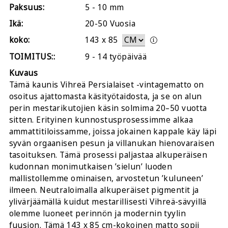
Paksuus:
5 - 10 mm
Ikä:
20-50 Vuosia
koko:
143
x
85
TOIMITUS::
9 - 14 työpäivää
Kuvaus
Tämä kaunis Vihreä Persialaiset -vintagematto on
osoitus ajattomasta käsityötaidosta, ja se on alun
perin mestarikutojien käsin solmima 20–50 vuotta
sitten. Erityinen kunnostusprosessimme alkaa
ammattitiloissamme, joissa jokainen kappale käy läpi
syvän orgaanisen pesun ja villanukan hienovaraisen
tasoituksen. Tämä prosessi paljastaa alkuperäisen
kudonnan monimutkaisen ’sielun’ luoden
mallistollemme ominaisen, arvostetun ’kuluneen’
ilmeen. Neutraloimalla alkuperäiset pigmentit ja
ylivärjäämällä kuidut mestarillisesti Vihreä-sävyillä
olemme luoneet perinnön ja modernin tyylin
fuusion. Tämä 143 x 85 cm-kokoinen matto sopii