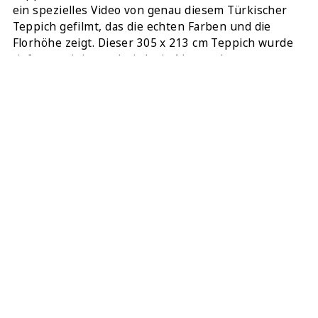
ein spezielles Video von genau diesem Türkischer
Teppich gefilmt, das die echten Farben und die
Florhöhe zeigt. Dieser 305 x 213 cm Teppich wurde
tiefengereinigt und wird mit 4 kostenlosen
hochwertigen Unterlagen für die Ecken geliefert, die
einen perfekten und sicheren Sitz auf Ihrem Boden
vom Moment des Ausrollens an gewährleisten.
TEILEN:
DIESEN TEPPICH ONLINE KAUFEN