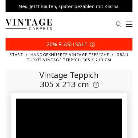
Neu: Jetzt kaufen, später bezahlen mit Klarna.
5% sparen | Eigene Wahl
-20% FLASH SALE
START
HANDGEKNÜPFTE VINTAGE TEPPICHE
GRAU
TÜRKEI VINTAGE TEPPICH 305 X 213 CM
Vintage Teppich
305 x 213 cm