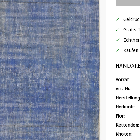
Geldrü
Gratis 
Echthei
Kaufen 
HANDARB
Vorrat
Art. Nr.:
Herstellung
Herkunft:
Flor:
Kettenden:
Knoten: