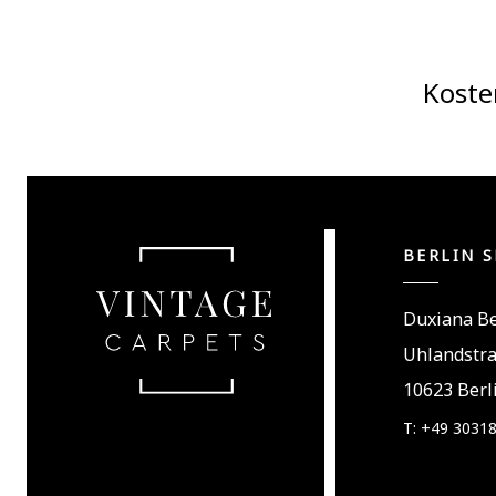
Koste
BERLIN 
Duxiana Be
Uhlandstr
10623 Berl
T: +49 3031