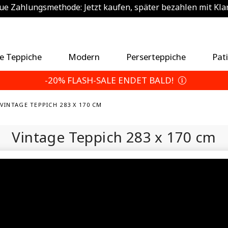
e Zahlungsmethode: Jetzt kaufen, später bezahlen mit Kla
sätzlich 5% sparen — Wählen Sie Ihre Rückgabebedingun
Sommerurlaubsplan
e Teppiche
Modern
Perserteppiche
Pat
-20% FLASH-SALE ENDET BALD!
VINTAGE TEPPICH 283 X 170 CM
Vintage Teppich
283 x 170 cm