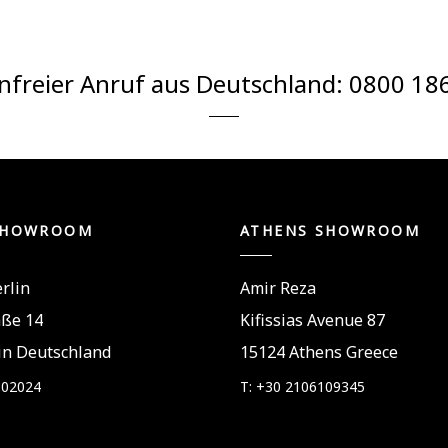
nfreier Anruf aus Deutschland:
0800 18
SHOWROOM
ATHENS SHOWROOM
rlin
Amir Reza
aße 14
Kifissias Avenue 87
in Deutschland
15124 Athens Greece
802024
T: +30 2106109345