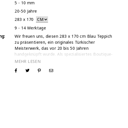
5 - 10 mm
20-50 Jahre
283
x
170
9 - 14 Werktage
ng:
Wir freuen uns, diesen 283 x 170 cm Blau Teppich
zu präsentieren, ein originales Türkischer
Meisterwerk, das vor 20 bis 50 Jahren
handgeknüpft wurde. Als spezialisiertes Boutique-
Geschäft mit über 30.000 verkauften Teppichen und
einer 5-Sterne-Trustpilot-Bewertung verstehen wir,
dass der Kauf eines einzigartigen Vintage-Teppichs
eine persönliche Entscheidung ist. Während wir ein
spezielles Video von genau diesem Blau Teppich zur
Verfügung stellen, um seinen wahren Charakter und
seine Bewegung zu zeigen, laden wir Sie ein, uns
direkt zu kontaktieren, wenn Sie ein zusätzliches
Video oder hochauflösende Fotos wünschen. Als
Inhaber stehen wir Ihnen jederzeit zur Verfügung,
um die spezifischen Details zu liefern, die Sie
benötigen, um sich bei Ihrer Auswahl absolut sicher