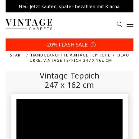
Neu: Jetzt kaufen, später bezahlen mit Klarna.
5% sparen | Eigene Wahl
-20% FLASH SALE
START
HANDGEKNÜPFTE VINTAGE TEPPICHE
BLAU
TÜRKEI VINTAGE TEPPICH 247 X 162 CM
Vintage Teppich
247 x 162 cm