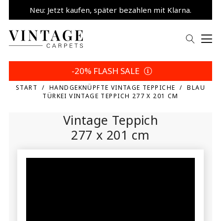
Neu: Jetzt kaufen, später bezahlen mit Klarna.
5% sparen | Eigene Wahl
-20% FLASH SALE
START
HANDGEKNÜPFTE VINTAGE TEPPICHE
BLAU
TÜRKEI VINTAGE TEPPICH 277 X 201 CM
Vintage Teppich
277 x 201 cm