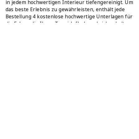
in jedem hochwertigen Interieur tiefengereinigt. Um
das beste Erlebnis zu gewährleisten, enthält jede
Bestellung 4 kostenlose hochwertige Unterlagen für
die Ecken, die Ihren Teppich flach und sicher halten.
Dieser 271 x 89 cm Teppich ist eine einzigartige
Mischung aus antikem Erbe und modernem
Boutique-Service.
TEILEN:
DIESEN TEPPICH ONLINE KAUFEN