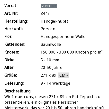
Vorrat
VERKAUFT
Art. Nr.:
8447
Herstellung:
Handgeknüpft
Herkunft:
Persien
Flor:
Handgesponnene Wolle
Kettenden:
Baumwolle
Knoten:
150 000 - 300 000 Knoten pro m²
Dicke:
5 - 10 mm
Alter:
20-50 Jahre
Größe:
271
x
89
Lieferung:
9 - 14 Werktage
Beschreibung:
Wir freuen uns, diesen 271 x 89 cm Rot Teppich zu
präsentieren, ein originales Persischer
Meisterwerk, das vor 20 bis 50 Jahren handgeknüpft