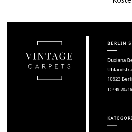
BERLIN 
Duxiana Be
Uhlandstr
10623 Berl
T: +49 3031
KATEGOR