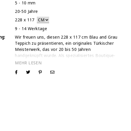
5 - 10 mm
20-50 Jahre
228
x
117
9 - 14 Werktage
ng:
Wir freuen uns, diesen 228 x 117 cm Blau and Grau
Teppich zu präsentieren, ein originales Türkischer
Meisterwerk, das vor 20 bis 50 Jahren
handgeknüpft wurde. Als spezialisiertes Boutique-
Geschäft mit über 30.000 verkauften Teppichen und
einer 5-Sterne-Trustpilot-Bewertung verstehen wir,
dass der Kauf eines einzigartigen Vintage-Teppichs
eine persönliche Entscheidung ist. Während wir ein
spezielles Video von genau diesem Blau and Grau
Teppich zur Verfügung stellen, um seinen wahren
Charakter und seine Bewegung zu zeigen, laden wir
Sie ein, uns direkt zu kontaktieren, wenn Sie ein
zusätzliches Video oder hochauflösende Fotos
wünschen. Als Inhaber stehen wir Ihnen jederzeit
zur Verfügung, um die spezifischen Details zu
liefern, die Sie benötigen, um sich bei Ihrer Auswahl