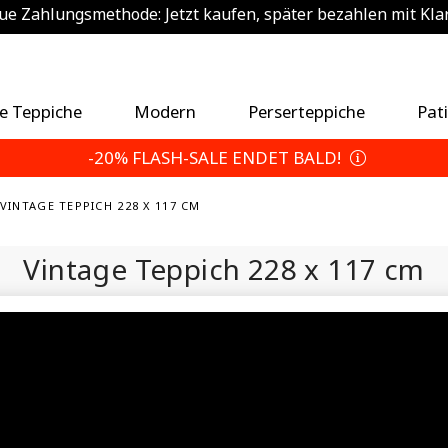
e Zahlungsmethode: Jetzt kaufen, später bezahlen mit Kla
sätzlich 5% sparen — Wählen Sie Ihre Rückgabebedingun
e Teppiche
Modern
Perserteppiche
Pat
-20% FLASH-SALE ENDET BALD!
VINTAGE TEPPICH 228 X 117 CM
Vintage Teppich
228 x 117 cm