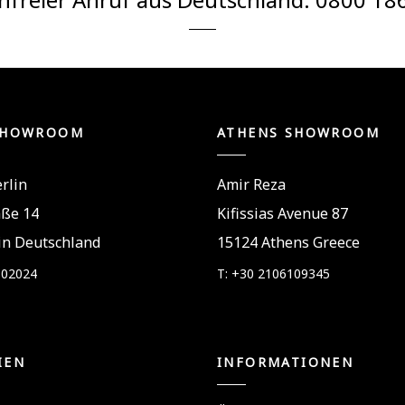
SHOWROOM
ATHENS SHOWROOM
rlin
Amir Reza
aße 14
Kifissias Avenue 87
in Deutschland
15124 Athens Greece
802024
T: +30 2106109345
IEN
INFORMATIONEN