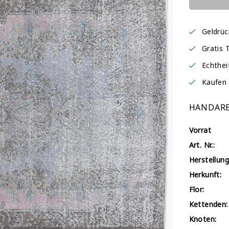
Geldrü
Gratis 
Echthei
Kaufen 
HANDARB
Vorrat
Art. Nr.:
Herstellung
Herkunft:
Flor:
Kettenden:
Knoten: