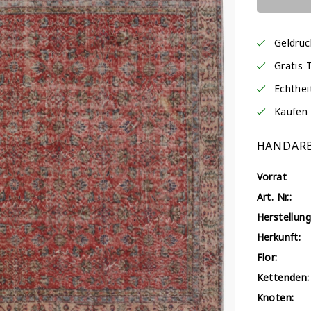
Geldrü
Gratis 
Echthei
Kaufen 
HANDARB
Vorrat
Art. Nr.:
Herstellung
Herkunft:
Flor:
Kettenden:
Knoten: