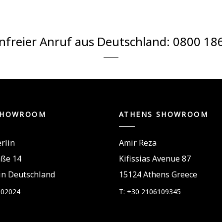
nfreier Anruf aus Deutschland:
0800 18
SHOWROOM
ATHENS SHOWROOM
rlin
Amir Reza
aße 14
Kifissias Avenue 87
in Deutschland
15124 Athens Greece
802024
T: +30 2106109345