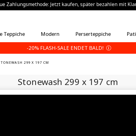
e Zahlungsmethode: Jetzt kaufen, später bezahlen mit Kla
sätzlich 5% sparen — Wählen Sie Ihre Rückgabebedingun
Sommerurlaubsplan
e Teppiche
Modern
Perserteppiche
Pat
-20% FLASH-SALE ENDET BALD!
STONEWASH 299 X 197 CM
Stonewash
299 x 197 cm