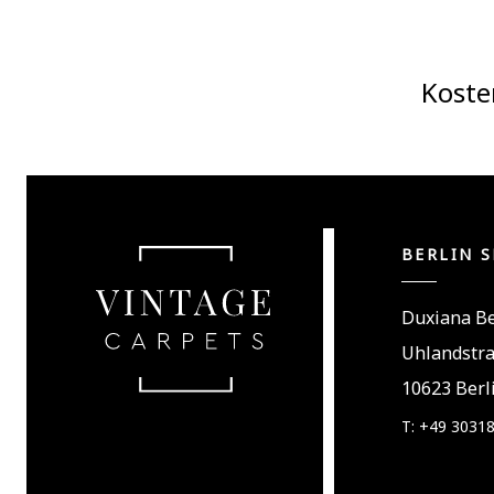
Koste
BERLIN 
Duxiana Be
Uhlandstr
10623 Berl
T: +49 3031