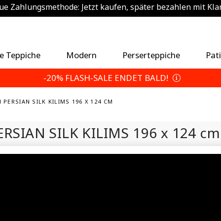
e Zahlungsmethode: Jetzt kaufen, später bezahlen mit Kla
sätzlich 5% sparen — Wählen Sie Ihre Rückgabebedingun
e Teppiche
Modern
Perserteppiche
Pat
-20% FLASH-SALE ENDET BALD!
 PERSIAN SILK KILIMS 196 X 124 CM
ERSIAN SILK KILIMS
196 x 124 c