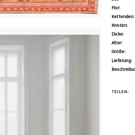
Flor:
Kettenden:
Knoten:
Dicke:
Alter:
Größe:
Lieferung:
Beschreibu
TEILEN: