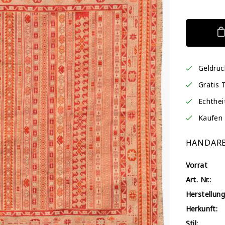
Geldrü
Gratis 
Echthei
Kaufen 
HANDARB
Vorrat
Art. Nr.:
Herstellung
Herkunft:
Stil: