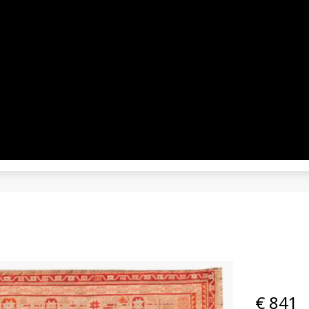
€ 841