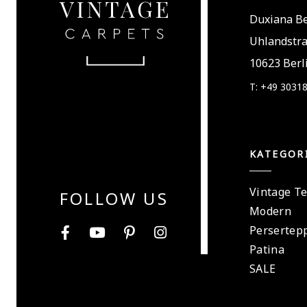
Duxiana Be
Uhlandstr
10623 Berl
T: +49 3031
KATEGOR
Vintage T
FOLLOW US
Modern
Persertep
Patina
SALE