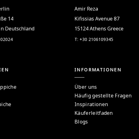
rlin
Amir Reza
aße 14
Kifissias Avenue 87
in Deutschland
15124 Athens Greece
802024
T: +30 2106109345
IEN
INFORMATIONEN
eppiche
Über uns
Häufig gestellte Fragen
piche
Inspirationen
Käuferleitfaden
Blogs