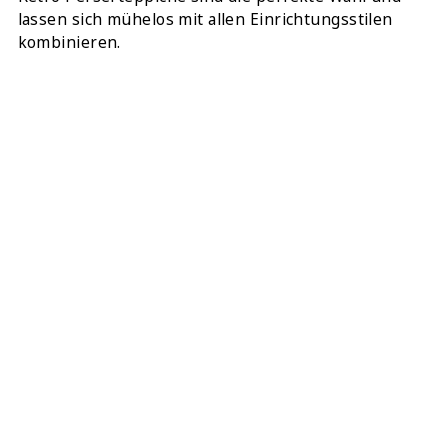
lassen sich mühelos mit allen Einrichtungsstilen
kombinieren.
Bitte schauen Sie sich für mehr Info das Video zu
diesem Teppich an. Bei Fragen zögern Sie bitte nicht,
uns anzusprechen.
TEILEN:
DIESEN TEPPICH ONLINE KAUFEN